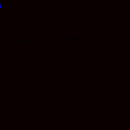
9
bb geran geran asal ada pada bank..masih boleh renew roadtax? Cuma b