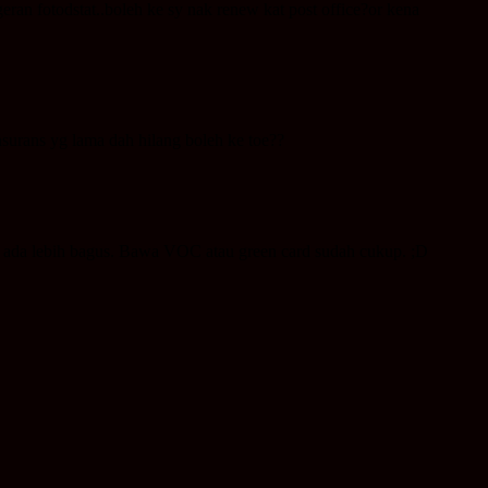
geran fotodstat..boleh ke sy nak renew kat post office?or kena
insurans yg lama dah hilang boleh ke toe??
u ada lebih bagus. Bawa VOC atau green card sudah cukup. ;D