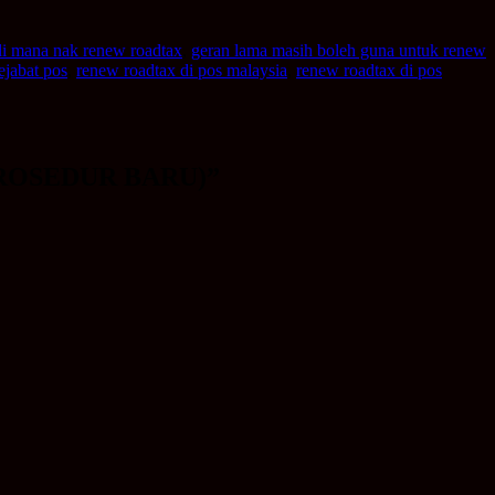
di mana nak renew roadtax
,
geran lama masih boleh guna untuk renew
ejabat pos
,
renew roadtax di pos malaysia
,
renew roadtax di pos
6 (PROSEDUR BARU)
”