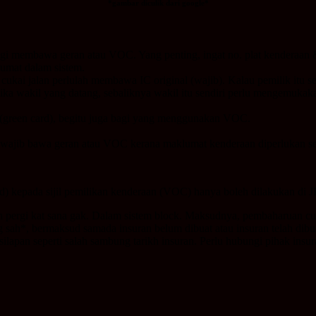
*gambar diculik dari google*
lagi membawa geran atau VOC. Yang penting, ingat no. plat kenderaan 
mat dalam sistem.
cukai jalan perlulah membawa IC original (wajib). Kalau pemilik itu 
 jika wakil yang datang, sebaliknya wakil itu sendiri perlu mengemukaka
a (green card), begitu juga bagi yang menggunakan VOC.
 wajib bawa geran atau VOC kerana maklumat kenderaan diperlukan seper
) kepada sijil pemilikan kenderaan (VOC) hanya boleh dilakukan di J
ah pergi kat sana gak. Dalam sistem block. Maksudnya, pembaharuan cuk
g sah*, bermaksud samada insuran belum dibuat atau insuran telah dibu
esilapan seperti salah sambung tarikh insuran. Perlu hubungi pihak insu