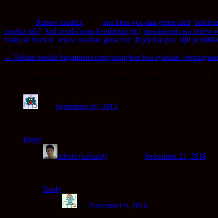
Admin
Category:
Renew roadtax
Tags:
apa beza voc dan green card
,
boleh t
roadtax tak?
,
kad pendaftaran kenderaan (rc)
,
macamana cara renew r
malaysia berhad
,
renew roadtax guna voc di pejabat pos
,
sijil pemili
Post navigation
←
Teknik mudah bagaimana mengurangkan kos syarikat / perniagaa
222 thoughts on “
Tutorial renew roadtax
amin
September 20, 2016
terima kasih, artikel anda membantu saya.
Reply
↓
admin (saharol)
Post author
September 21, 2016
@amin, sama-sama. ;D
Reply
↓
elly
November 9, 2016