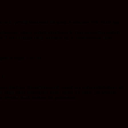
& no.IC pemilik kenderaan. Itu sahaja. Geran atau VOC boleh juga
sendiri yang datang, perlulah membawa IC (kad pengenalan sendiri)
n IC-nya. (Jangan risau, walaupun cip IC tersebut rosak, tiada
ti no.enjin, casis dll.
PJ.
ai jalan tidak dapat dilakukan di pejabat pos samada disebabkan ada
at tetapi belum dikemaskini dalam sistem JPJ, boleh jadi sewaktu
ran tersebut untuk bantuan dan pembetulan.