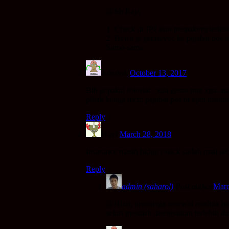
@Mr.Raja,
1. Check di JPJ atau puspakom terlebi
2. Bawa je geran/voc ke pejabat pos u
Sama-sama.
Jumardi
October 13, 2017
Blh ja pakai fotostat.. xda geran pun xpa..
pihak ketiga mcm pejabat pos or ejen insuran
Reply
↓
Hizri
March 28, 2018
Insurance masih hidup rotack sudah mati seb
Reply
↓
admin (saharol)
Post author
Marc
@Hizri, urusniaga renewal roadtax ha
selari mestilah diselesaikan terlebih 