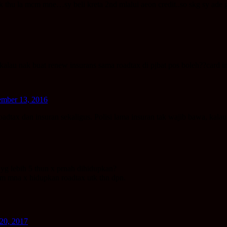
tak thu la mcm mne…sy beli kreta 2nd mlalui aeon credit..so skg sy ade 
. kalau nak buat renew insurans sama roadtax di pjbat pos boleh??card 
mber 13, 2016
dtax dan insuran sekaligus. Polisi lama insuran tak wajib bawa, kala
yg lebih 5 thun x prnah dihidupkan?
mcm mna x hidupkan roadtax utk thn dpn.
 20, 2017