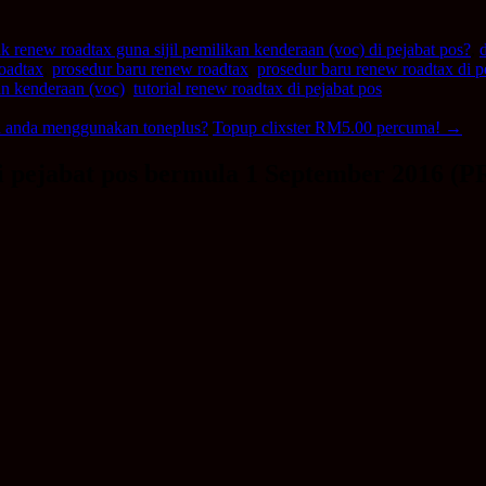
ak renew roadtax guna sijil pemilikan kenderaan (voc) di pejabat pos?
,
oadtax
,
prosedur baru renew roadtax
,
prosedur baru renew roadtax di p
kan kenderaan (voc)
,
tutorial renew roadtax di pejabat pos
n anda menggunakan toneplus?
Topup clixster RM5.00 percuma!
→
 di pejabat pos bermula 1 September 201