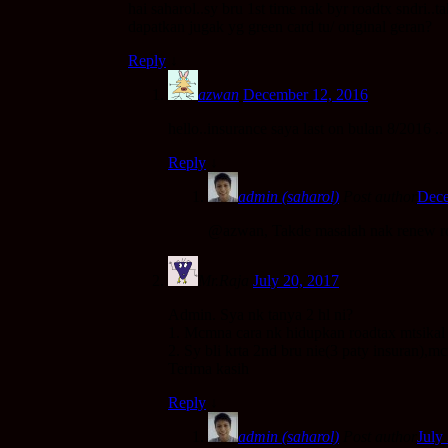
hai saharol..sy bru 1st time nak byr roadtx sndri..
dapatkan jugak yg green card tu/ original geran?
Reply
↓
azwan
December 12, 2016
hello..insurance saya last on bulan 8/2016 .
Reply
↓
admin (saharol)
Post author
Dece
@azwan, Takde masalah nak renew roa
Mr.Raja
July 20, 2017
Admin. Sya nk tanya 2 hl ni?
1. Mcmna cara nk hidupkan roadtax mtsikal 
2. Sy bli krta 2nd bru nie(3 paty insuran),
Terima kasih
Reply
↓
admin (saharol)
Post author
July