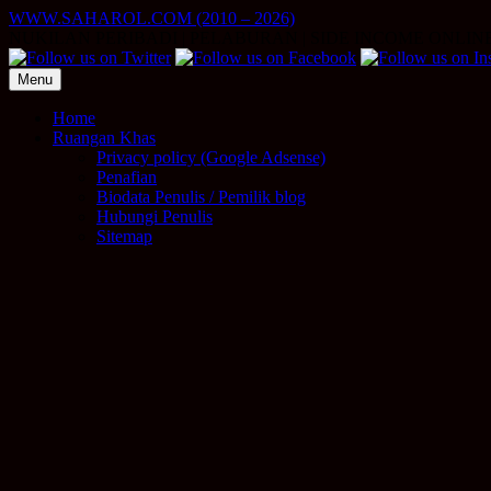
Skip
WWW.SAHAROL.COM (2010 – 2026)
to
NUKILAN PERIBADI | PELABURAN | SIDE INCOME ONLIN
content
Menu
Home
Ruangan Khas
Privacy policy (Google Adsense)
Penafian
Biodata Penulis / Pemilik blog
Hubungi Penulis
Sitemap