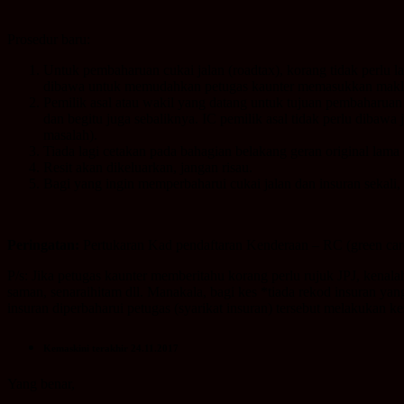
Prosedur baru:
Untuk pembaharuan cukai jalan (roadtax), korang tidak perlu 
dibawa untuk memudahkan petugas kaunter memasukkan maklu
Pemilik asal atau wakil yang datang untuk tujuan pembaharuan 
dan begitu juga sebaliknya. IC pemilik asal tidak perlu dibawa
masalah).
Tiada lagi cetakan pada bahagian belakang geran original lam
Resit akan dikeluarkan, jangan risau.
Bagi yang ingin memperbaharui cukai jalan dan insuran sekali,
Peringatan:
Pertukaran Kad pendaftaran Kenderaan – RC (green card
P/s: Jika petugas kaunter memberitahu korang perlu rujuk JPJ, kenal
saman, senaraihitam dll. Manakala, bagi kes *tiada rekod insuran yan
insuran diperbaharui petugas (syarikat insuran) tersebut melakukan k
Kemaskini terakhir 24.11.2017
Yang benar,