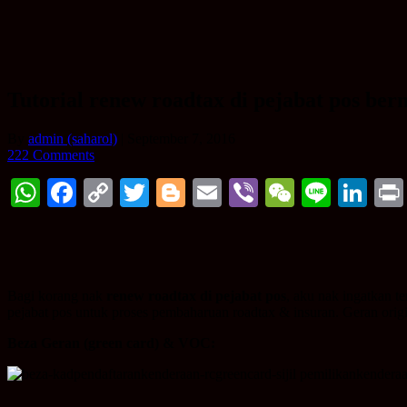
Tutorial renew roadtax di pejabat pos 
By
admin (saharol)
|
September 7, 2016
222 Comments
WhatsApp
Facebook
Copy
Twitter
Blogger
Email
Viber
WeChat
Line
Li
Link
Bagi korang nak
renew roadtax di pejabat pos
, aku nak ingatkan t
pejabat pos untuk proses pembaharuan roadtax & insuran. Geran orig
Beza Geran (green card) & VOC: