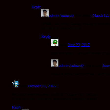
Reply
↓
admin (saharol)
Post author
March 12,
@Shila, tak perlu. Cukup sekadar ic wakil/
insuran dah diperbaharui).
Reply
↓
nurul
June 23, 2017
saya nak tanya , saya beli kereta 2nd 
admin (saharol)
Post author
June
@nurul, kena buat extension / sambung
Ae86
October 14, 2016
Insurance motor expired 22/10/2015 same dgn roadtax..
Boleh ke renew insurance dgn roadtax kat pejabat pos?
Reply
↓