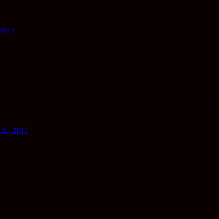
 2017
owner (siapa yang datang renew) dan bagi no.ic owner serta no.plat ke
under elk . insuran still ada , roadtax je mati . macam mana yer paling s
 25, 2017
 tarikh insuran di syarikat insuran yang diambil.