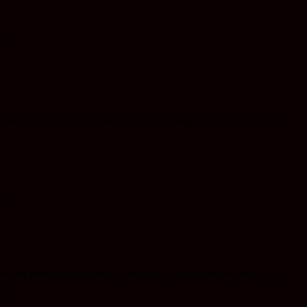
J.
nsuran..wajib ada geran sbb info mcm no enjin dsb diperlukan oleh
u ?
pertama pertukaran hak milik yang mana insuran owner baru tidak
new.