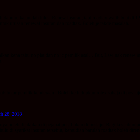
h dahulu, kalau dah lulus. Renew insuran, tapi roadtax wajib buat di JP
ntuk urusan renewal insuran dan roadtax. Boleh je takde masalah.
asalkan kena tahu no plat dan no ic pemilik asal… But, Law nak renew i
..
ab tukar pemilik kenderaan . Boleh ke hidupkan rotex sahaja di pos laj
h 28, 2018
nya boleh dilakukan di pejabat pos, bukan di poslaju. Bagi kes tahun 
dahulu di syarikat insuran tersebut, kemudian barulah roadtax boleh dire