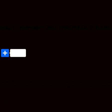
bermula 1 September 2016 (PROSEDUR BARU
nkedIn
Print
Share
erdapat sedikit perubahan prosedur. Bermula 1 september 2016 yang dah
inal (green card) masih diterima pakai bagi pemilik yang belum memb