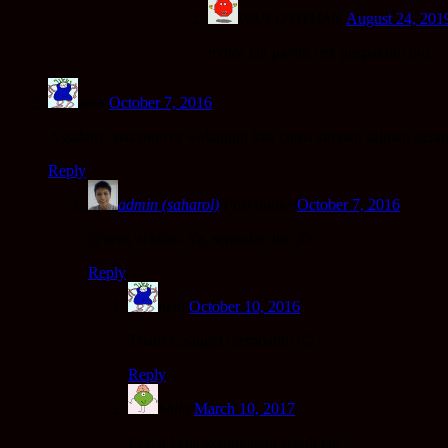
WAN OTHMAN
August 24, 201
motor tak payah cek puspakom bro.
nem
October 7, 2016
Assalam..maksudnya walaupun kita cuma simpan salinan geran s
Reply
↓
admin (saharol)
Post author
October 7, 2016
@nem, wkslm. Ya, semudah itu. ;D
Reply
↓
nem
October 10, 2016
Thanks..sangat membantu 🙂
Reply
↓
Shila
March 10, 2017
Lesen kena kemukakan sekali tak