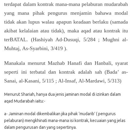
terdapat dalam kontrak mana-mana pelaburan mudarabah
yang mana pihak pengurus menjamin bahawa modal
tidak akan lupus walau apapun keadaan berlaku (samada
akibat kelalaian atau tidak), maka aqad atau kontrak itu
terBATAL. (Hashiyah Ad-Dusuqi, 5/284 ; Mughni al-
Muhtaj, As-Syarbini, 3/419 ).
Manakala menurut Mazhab Hanafi dan Hanbali, syarat
seperti ini terbatal dan kontrak adalah sah (Bada’ as-
Sanai, al-Kasani, 5/115 ; Al-Insaf, Al-Mardawi, 5/313)
Menurut Shariah, hanya dua jenis jaminan modal di izinkan dalam
aqad Mudarabah iaitu:-
a- Jaminan modal dikembalikan jika pihak ‘mudarib’ ( pengurus
pelaburan) mengkhinati mana-mana isi kontrak, kecuaian yang jelas
dalam pengurusan dan yang sepertinya.