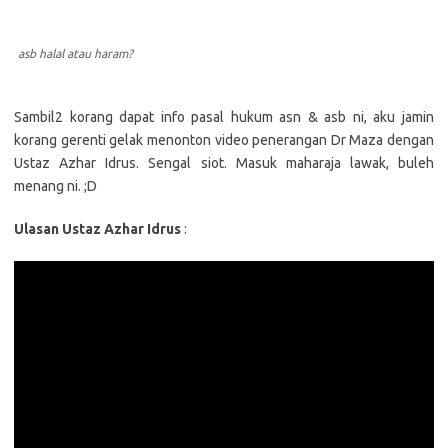
asb halal atau haram?
Sambil2 korang dapat info pasal hukum asn & asb ni, aku jamin
korang gerenti gelak menonton video penerangan Dr Maza dengan
Ustaz Azhar Idrus. Sengal siot. Masuk maharaja lawak, buleh
menang ni. ;D
Ulasan Ustaz Azhar Idrus
: