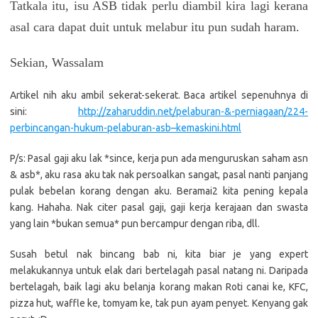
Tatkala itu, isu ASB tidak perlu diambil kira lagi kerana
asal cara dapat duit untuk melabur itu pun sudah haram.
Sekian, Wassalam
Artikel nih aku ambil sekerat-sekerat. Baca artikel sepenuhnya di
sini:
http://zaharuddin.net/pelaburan-&-perniagaan/224-
perbincangan-hukum-pelaburan-asb–kemaskini.html
P/s: Pasal gaji aku lak *since, kerja pun ada menguruskan saham asn
& asb*, aku rasa aku tak nak persoalkan sangat, pasal nanti panjang
pulak bebelan korang dengan aku. Beramai2 kita pening kepala
kang. Hahaha. Nak citer pasal gaji, gaji kerja kerajaan dan swasta
yang lain *bukan semua* pun bercampur dengan riba, dll.
Susah betul nak bincang bab ni, kita biar je yang expert
melakukannya untuk elak dari bertelagah pasal natang ni. Daripada
bertelagah, baik lagi aku belanja korang makan Roti canai ke, KFC,
pizza hut, waffle ke, tomyam ke, tak pun ayam penyet. Kenyang gak