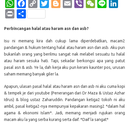
W
Fa
C
T
Bl
E
Vi
W
Li
Li
h
c
o
w
o
m
b
e
n
n
Pr
S
at
e
p
it
g
ail
er
C
e
k
in
h
s
b
y
te
g
h
e
Perbincangan halal atau haram asn dan asb?
t
ar
A
o
Li
r
er
at
dI
e
Isu ni memang kira dah cukup lama diperdebatkan, macam2
p
o
n
n
pandangan & hukum tentang halal atau haram asn dan asb. Aku pun
bukanlah orang yang berilmu sangat nak melabel sesuatu tu halal
p
k
k
atau haram sesuka hati. Tapi, sekadar berkongsi apa yang patut
pasal asn & asb. Ye la, dah kerja aku pun kerani kaunter pos, urusan
saham memang banyak giler la.
Apapun, ulasan pasal halal atau haram asn dan asb ni aku cuma kopi
& tempek je dari youtube (Penerangan dari Dr Maza & Ustaz Azhar
Idrus) & blog ustaz Zaharuddin. Pandangan ketiga2 tokoh ni aku
ambil, pasal ketiga2-nya mempunyai kepakaran masing2 *dalam hal
agama & ekonomi Islam*. Jadi, memang menjadi rujukan orang
macam aku la yang serba kurang serta daif. *Daif la sangat*