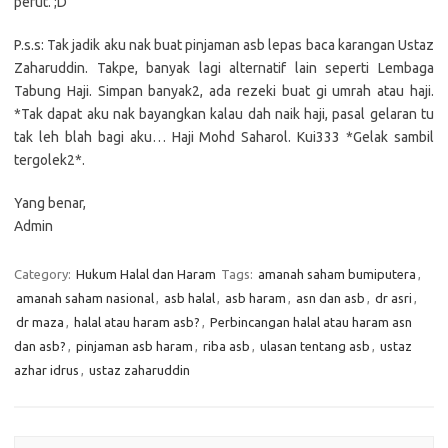
perut. ;D
P.s.s: Tak jadik aku nak buat pinjaman asb lepas baca karangan Ustaz
Zaharuddin. Takpe, banyak lagi alternatif lain seperti Lembaga
Tabung Haji. Simpan banyak2, ada rezeki buat gi umrah atau haji.
*Tak dapat aku nak bayangkan kalau dah naik haji, pasal gelaran tu
tak leh blah bagi aku… Haji Mohd Saharol. Kui333 *Gelak sambil
tergolek2*.
Yang benar,
Admin
Category:
Hukum Halal dan Haram
Tags:
amanah saham bumiputera
,
amanah saham nasional
,
asb halal
,
asb haram
,
asn dan asb
,
dr asri
,
dr maza
,
halal atau haram asb?
,
Perbincangan halal atau haram asn
dan asb?
,
pinjaman asb haram
,
riba asb
,
ulasan tentang asb
,
ustaz
azhar idrus
,
ustaz zaharuddin