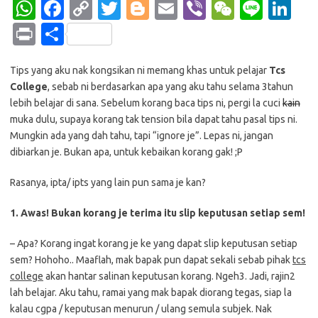
W
Fa
C
T
Bl
E
Vi
W
Li
Li
h
c
o
w
o
m
b
e
n
n
Pr
S
at
e
p
it
g
ail
er
C
e
k
in
h
s
b
y
te
g
h
e
Tips yang aku nak kongsikan ni memang khas untuk pelajar
Tcs
t
ar
College
, sebab ni berdasarkan apa yang aku tahu selama 3tahun
A
o
Li
r
er
at
dI
e
lebih belajar di sana. Sebelum korang baca tips ni, pergi la cuci
kain
p
o
n
n
muka dulu, supaya korang tak tension bila dapat tahu pasal tips ni.
Mungkin ada yang dah tahu, tapi “ignore je”. Lepas ni, jangan
p
k
k
dibiarkan je. Bukan apa, untuk kebaikan korang gak! ;P
Rasanya, ipta/ ipts yang lain pun sama je kan?
1. Awas! Bukan korang je terima itu slip keputusan setiap sem!
– Apa? Korang ingat korang je ke yang dapat slip keputusan setiap
sem? Hohoho.. Maaflah, mak bapak pun dapat sekali sebab pihak
tcs
college
akan hantar salinan keputusan korang. Ngeh3. Jadi, rajin2
lah belajar. Aku tahu, ramai yang mak bapak diorang tegas, siap la
kalau cgpa / keputusan menurun / ulang semula subjek. Nak