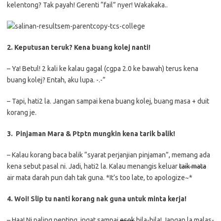
kelentong? Tak payah! Gerenti “fail” nyer! Wakakaka..
2. Keputusan teruk? Kena buang kolej nanti!
– Ya! Betul! 2 kali ke kalau gagal (cgpa 2.0 ke bawah) terus kena
buang kolej? Entah, aku lupa. -.-”
– Tapi, hati2 la. Jangan sampai kena buang kolej, buang masa + duit
korang je.
3. Pinjaman Mara & Ptptn mungkin kena tarik balik!
– Kalau korang baca balik “syarat perjanjian pinjaman”, memang ada
kena sebut pasal ni. Jadi, hati2 la. Kalau menangis keluar
taik mata
air mata darah pun dah tak guna. *It’s too late, to apologize~*
4. Woi! Slip tu nanti korang nak guna untuk minta kerja!
– Haa! Ni paling penting, ingat sampai
esok
bila-bila! Jangan la malas-