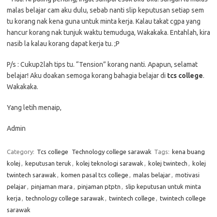
malas belajar cam aku dulu, sebab nanti slip keputusan setiap sem
tu korang nak kena guna untuk minta kerja. Kalau takat cgpa yang
hancur korang nak tunjuk waktu temuduga, Wakakaka. Entahlah, kira
nasib la kalau korang dapat kerja tu. ;P
P/s : Cukup2lah tips tu. “Tension” korang nanti. Apapun, selamat
belajar! Aku doakan semoga korang bahagia belajar di
tcs college
.
Wakakaka.
Yang letih menaip,
Admin
Category:
Tcs college
Technology college sarawak
Tags:
kena buang
kolej
,
keputusan teruk
,
kolej teknologi sarawak
,
kolej twintech
,
kolej
twintech sarawak
,
komen pasal tcs college
,
malas belajar
,
motivasi
pelajar
,
pinjaman mara
,
pinjaman ptptn
,
slip keputusan untuk minta
kerja
,
technology college sarawak
,
twintech college
,
twintech college
sarawak