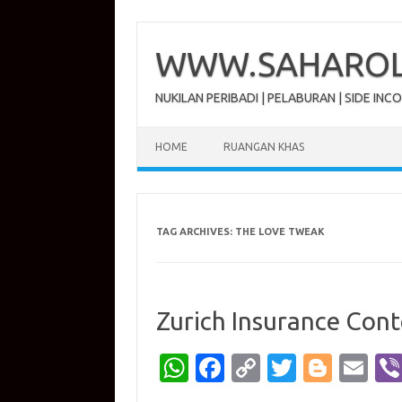
Skip
to
content
WWW.SAHAROL.
NUKILAN PERIBADI | PELABURAN | SIDE INC
HOME
RUANGAN KHAS
TAG ARCHIVES:
THE LOVE TWEAK
Zurich Insurance Cont
W
Fa
C
T
Bl
E
h
c
o
w
o
m