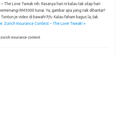
– The Love Tweak nih. Rasanya hari ni kalau tak silap hari
er
C
e
k
t
ar
memenangi RM3000 tunai. Ya, gambar apa yang nak dihantar?
h
e
e
onton je video di bawah! P/s: Kalau faham bagus la, tak
at
dI
: Zurich Insurance Contest – The Love Tweak! »
n
zurich insurance contest