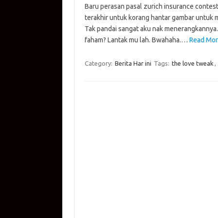
Baru perasan pasal zurich insurance contest 
at
e
p
it
g
ail
terakhir untuk korang hantar gambar untuk 
s
b
y
te
g
Tak pandai sangat aku nak menerangkannya. T
A
o
Li
r
er
faham? Lantak mu lah. Bwahaha.…
Read More
p
o
n
Category:
Berita Har ini
Tags:
the love tweak
,
p
k
k