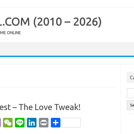
COM (2010 – 2026)
OME ONLINE
Ca
est – The Love Tweak!
Vi
W
Li
Li
Pr
S
b
e
n
n
in
h