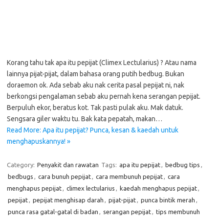
Korang tahu tak apa itu pepijat (Climex Lectularius) ? Atau nama
lainnya pijat-pijat, dalam bahasa orang putih bedbug. Bukan
doraemon ok. Ada sebab aku nak cerita pasal pepijat ni, nak
berkongsi pengalaman sebab aku pernah kena serangan pepijat.
Berpuluh ekor, beratus kot. Tak pasti pulak aku. Mak datuk.
Sengsara giler waktu tu. Bak kata pepatah, makan…
Read More: Apa itu pepijat? Punca, kesan & kaedah untuk
menghapuskannya! »
Category:
Penyakit dan rawatan
Tags:
apa itu pepijat
,
bedbug tips
,
bedbugs
,
cara bunuh pepijat
,
cara membunuh pepijat
,
cara
menghapus pepijat
,
climex lectularius
,
kaedah menghapus pepijat
,
pepijat
,
pepijat menghisap darah
,
pijat-pijat
,
punca bintik merah
,
punca rasa gatal-gatal di badan
,
serangan pepijat
,
tips membunuh