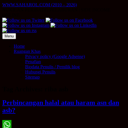
Skip
WWW.SAHAROL.COM (2010 – 2026)
to
NUKILAN PERIBADI | PELABURAN | SIDE INCOME
content
ONLINE
Menu
Home
Ruangan Khas
Privacy policy (Google Adsense)
Penafian
Biodata Penulis / Pemilik blog
Hubungi Penulis
Sitemap
Tag Archives:
riba asb
Perbincangan halal atau haram asn dan
asb?