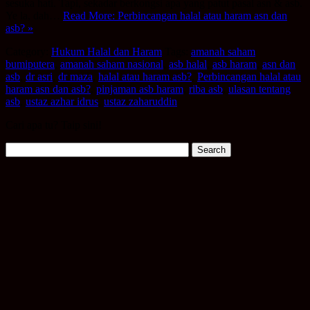
sesuka hati. Tapi, sekadar berkongsi apa yang patut pasal asn & asb.
Ye la, dah…
Read More: Perbincangan halal atau haram asn dan
asb? »
Category:
Hukum Halal dan Haram
Tags:
amanah saham
bumiputera
,
amanah saham nasional
,
asb halal
,
asb haram
,
asn dan
asb
,
dr asri
,
dr maza
,
halal atau haram asb?
,
Perbincangan halal atau
haram asn dan asb?
,
pinjaman asb haram
,
riba asb
,
ulasan tentang
asb
,
ustaz azhar idrus
,
ustaz zaharuddin
Cari apa tu? Taip sini!