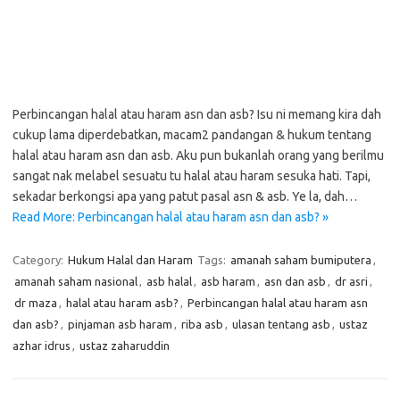
Perbincangan halal atau haram asn dan asb? Isu ni memang kira dah
cukup lama diperdebatkan, macam2 pandangan & hukum tentang
halal atau haram asn dan asb. Aku pun bukanlah orang yang berilmu
sangat nak melabel sesuatu tu halal atau haram sesuka hati. Tapi,
sekadar berkongsi apa yang patut pasal asn & asb. Ye la, dah…
Read More: Perbincangan halal atau haram asn dan asb? »
Category:
Hukum Halal dan Haram
Tags:
amanah saham bumiputera
,
amanah saham nasional
,
asb halal
,
asb haram
,
asn dan asb
,
dr asri
,
dr maza
,
halal atau haram asb?
,
Perbincangan halal atau haram asn
dan asb?
,
pinjaman asb haram
,
riba asb
,
ulasan tentang asb
,
ustaz
azhar idrus
,
ustaz zaharuddin