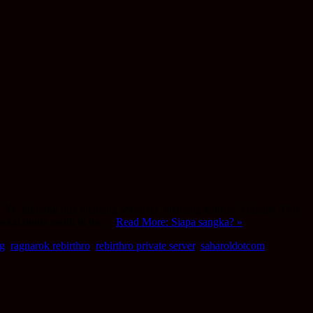
er. Ya, kitorang dua memang sekepala, memang gamerz. Hahaha. Dok
 kat dunia realiti ni ha.…
Read More: Siapa sangka? »
ng
,
ragnarok rebirthro
,
rebirthro private server
,
saharoldotcom