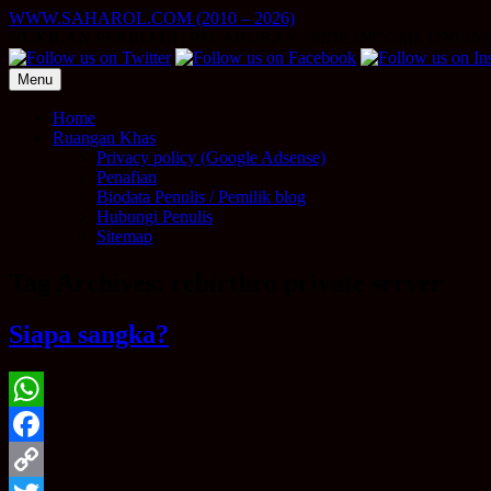
Skip
WWW.SAHAROL.COM (2010 – 2026)
to
NUKILAN PERIBADI | PELABURAN | SIDE INCOME ONLIN
content
Menu
Home
Ruangan Khas
Privacy policy (Google Adsense)
Penafian
Biodata Penulis / Pemilik blog
Hubungi Penulis
Sitemap
Tag Archives:
rebirthro private server
Siapa sangka?
WhatsApp
Facebook