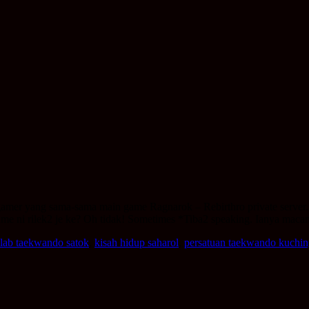
 gamer yang sama-sama main game Ragnarok – Rebirthro private serv
e ni rilek2 je ke? Oh tidak! Sometimes *Tiba2 speaking. Ianya macam
lab taekwando satok
,
kisah hidup saharol
,
persatuan taekwando kuchi