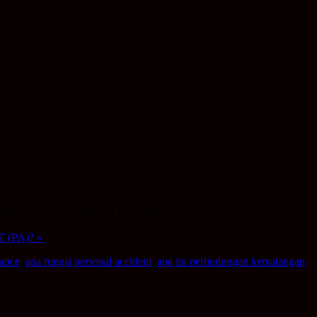
tera. Dalam artikel kali ini, pihak kami fiqriezack ingin berkongsi
juk kepada polisi insuran yang menyediakan pampasan kepada ahlinya
(PA)? »
rance
,
apa fungsi personal accident
,
apa itu perlindungan kemalangan