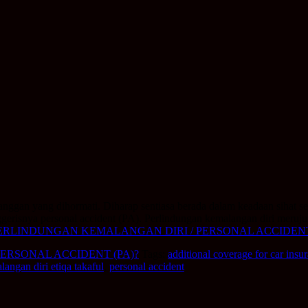
gan yang dihormati. Diharap sentiasa berada dalam keadaan sihat sejah
ggerisnya personal accident (PA). Perlindungan kemalangan diri meru
U PERLINDUNGAN KEMALANGAN DIRI / PERSONAL ACCIDENT 
ERSONAL ACCIDENT (PA)?
Tags:
additional coverage for car insu
angan diri etiqa takaful
,
personal accident