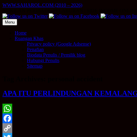
Skip
WWW.SAHAROL.COM (2010 – 2026)
to
NUKILAN PERIBADI | PELABURAN | SIDE INCOME ONLIN
content
Menu
Home
Ruangan Khas
Privacy policy (Google Adsense)
Penafian
Biodata Penulis / Pemilik blog
Hubungi Penulis
Sitemap
Tag Archives:
personal accident
APA ITU PERLINDUNGAN KEMALANGAN
WhatsApp
Facebook