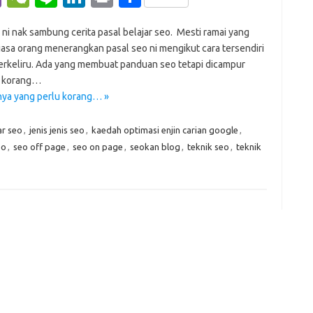
b
e
n
n
in
h
 ni nak sambung cerita pasal belajar seo. Mesti ramai yang
er
C
e
k
t
ar
iasa orang menerangkan pasal seo ni mengikut cara tersendiri
h
e
e
rkeliru. Ada yang membuat panduan seo tetapi dicampur
at
dI
u korang…
inya yang perlu korang… »
n
ar seo
,
jenis jenis seo
,
kaedah optimasi enjin carian google
,
eo
,
seo off page
,
seo on page
,
seokan blog
,
teknik seo
,
teknik