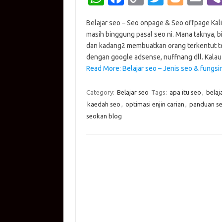
h
c
o
w
o
m
Belajar seo – Seo onpage & Seo offpage Kali
at
e
p
it
g
ail
masih binggung pasal seo ni. Mana taknya, b
s
b
y
te
g
dan kadang2 membuatkan orang terkentut te
A
o
Li
r
er
dengan google adsense, nuffnang dll. Kala
Read More: Belajar seo – Jenis seo & fungs
p
o
n
p
k
k
Category:
Belajar seo
Tags:
apa itu seo
,
belaj
kaedah seo
,
optimasi enjin carian
,
panduan s
seokan blog