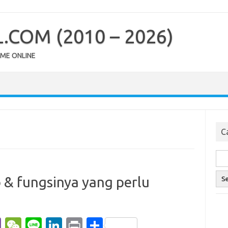
COM (2010 – 2026)
OME ONLINE
Ca
o & fungsinya yang perlu
Vi
W
Li
Li
Pr
S