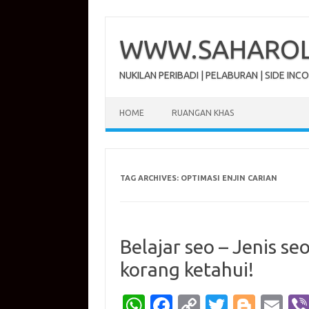
Skip
to
content
WWW.SAHAROL.
NUKILAN PERIBADI | PELABURAN | SIDE INC
HOME
RUANGAN KHAS
TAG ARCHIVES:
OPTIMASI ENJIN CARIAN
Belajar seo – Jenis se
korang ketahui!
W
Fa
C
T
Bl
E