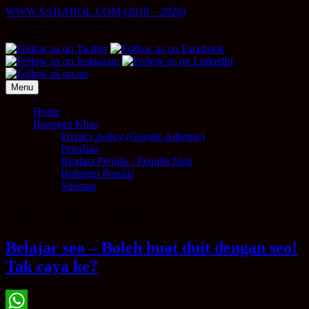
Skip
WWW.SAHAROL.COM (2010 – 2026)
to
NUKILAN PERIBADI | PELABURAN | SIDE INCOME
content
ONLINE
Menu
Home
Ruangan Khas
Privacy policy (Google Adsense)
Penafian
Biodata Penulis / Pemilik blog
Hubungi Penulis
Sitemap
Tag Archives:
belajar seo
Belajar seo – Boleh buat duit dengan seo!
Tak caya ke?