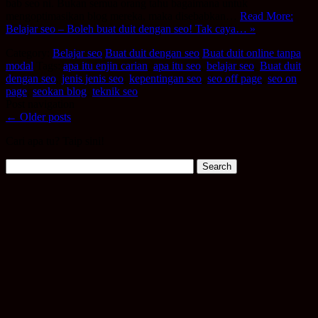
bab seo ni. Bukan semua orang tahu bagaimana untuk
mengoptimasikan blog mereka, maka disebabkan…
Read More:
Belajar seo – Boleh buat duit dengan seo! Tak caya… »
Category:
Belajar seo
Buat duit dengan seo
Buat duit online tanpa
modal
Tags:
apa itu enjin carian
,
apa itu seo
,
belajar seo
,
Buat duit
dengan seo
,
jenis jenis seo
,
kepentingan seo
,
seo off page
,
seo on
page
,
seokan blog
,
teknik seo
Post navigation
←
Older posts
Cari apa tu? Taip sini!