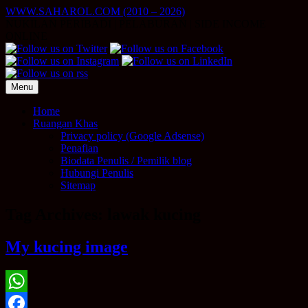
Skip
WWW.SAHAROL.COM (2010 – 2026)
to
NUKILAN PERIBADI | PELABURAN | SIDE INCOME
content
ONLINE
Menu
Home
Ruangan Khas
Privacy policy (Google Adsense)
Penafian
Biodata Penulis / Pemilik blog
Hubungi Penulis
Sitemap
Tag Archives:
lawak kucing
My kucing image
WhatsApp