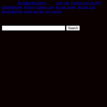
Category:
Repekan bersahaja
Tags:
cute cats
,
gambar kucing 2013
,
image kucing
,
kucing
,
kucing cute
,
kucing image
,
kucing kiut
,
lawak kucing
,
nama kucing
,
pic kucing
Cari apa tu? Taip sini!