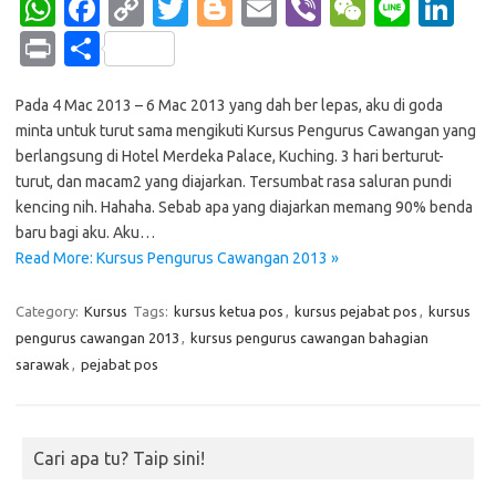
W
Fa
C
T
Bl
E
Vi
W
Li
Li
h
c
o
w
o
m
b
e
n
n
Pr
S
at
e
p
it
g
ail
er
C
e
k
in
h
s
b
y
te
g
h
e
Pada 4 Mac 2013 – 6 Mac 2013 yang dah ber lepas, aku di goda
t
ar
minta untuk turut sama mengikuti Kursus Pengurus Cawangan yang
A
o
Li
r
er
at
dI
e
berlangsung di Hotel Merdeka Palace, Kuching. 3 hari berturut-
p
o
n
n
turut, dan macam2 yang diajarkan. Tersumbat rasa saluran pundi
kencing nih. Hahaha. Sebab apa yang diajarkan memang 90% benda
p
k
k
baru bagi aku. Aku…
Read More: Kursus Pengurus Cawangan 2013 »
Category:
Kursus
Tags:
kursus ketua pos
,
kursus pejabat pos
,
kursus
pengurus cawangan 2013
,
kursus pengurus cawangan bahagian
sarawak
,
pejabat pos
Cari apa tu? Taip sini!