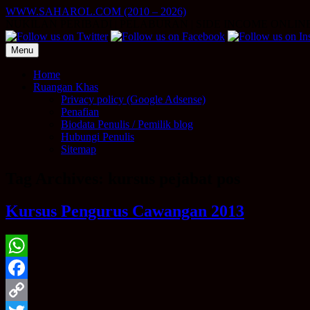
Skip
WWW.SAHAROL.COM (2010 – 2026)
to
NUKILAN PERIBADI | PELABURAN | SIDE INCOME ONLIN
content
Menu
Home
Ruangan Khas
Privacy policy (Google Adsense)
Penafian
Biodata Penulis / Pemilik blog
Hubungi Penulis
Sitemap
Tag Archives:
kursus pejabat pos
Kursus Pengurus Cawangan 2013
WhatsApp
Facebook