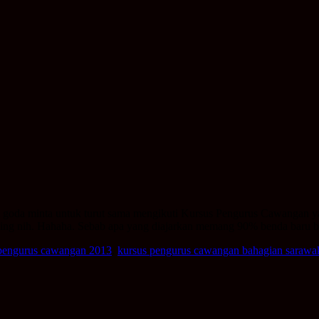
 goda minta untuk turut sama mengikuti Kursus Pengurus Cawangan yan
encing nih. Hahaha. Sebab apa yang diajarkan memang 90% benda baru
pengurus cawangan 2013
,
kursus pengurus cawangan bahagian sarawa