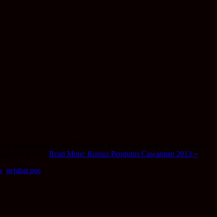
g berlangsung di Hotel Merdeka Palace, Kuching. 3 hari berturut-
 bagi aku. Aku…
Read More: Kursus Pengurus Cawangan 2013 »
k
,
pejabat pos