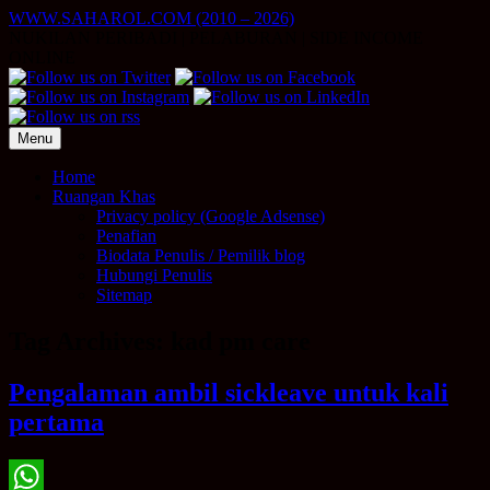
Skip
WWW.SAHAROL.COM (2010 – 2026)
to
NUKILAN PERIBADI | PELABURAN | SIDE INCOME
content
ONLINE
Menu
Home
Ruangan Khas
Privacy policy (Google Adsense)
Penafian
Biodata Penulis / Pemilik blog
Hubungi Penulis
Sitemap
Tag Archives:
kad pm care
Pengalaman ambil sickleave untuk kali
pertama