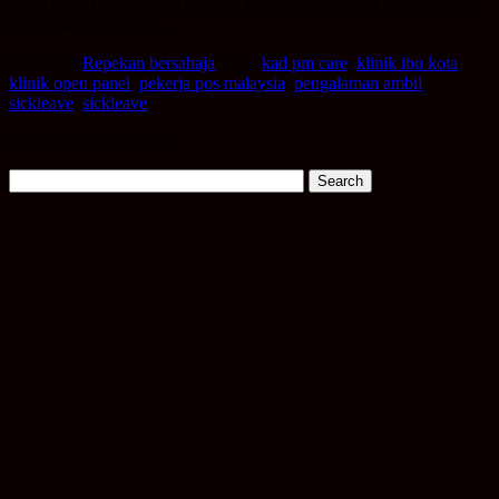
tanya apasal. Apa punya kerja la. Hahaha. Aku ni tak minat sangat
pi hospital atau klinik.
Category:
Repekan bersahaja
Tags:
kad pm care
,
klinik ibu kota
,
klinik open panel
,
pekerja pos malaysia
,
pengalaman ambil
sickleave
,
sickleave
Cari apa tu? Taip sini!