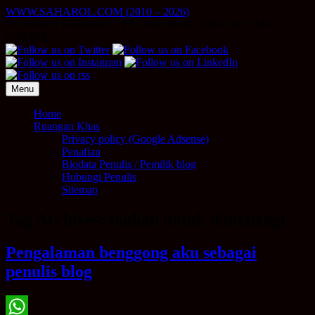
Skip
WWW.SAHAROL.COM (2010 – 2026)
to
NUKILAN PERIBADI | PELABURAN | SIDE INCOME
content
ONLINE
Menu
Home
Ruangan Khas
Privacy policy (Google Adsense)
Penafian
Biodata Penulis / Pemilik blog
Hubungi Penulis
Sitemap
Tag Archives:
hadiah untuk dimenangi
Pengalaman benggong aku sebagai
penulis blog