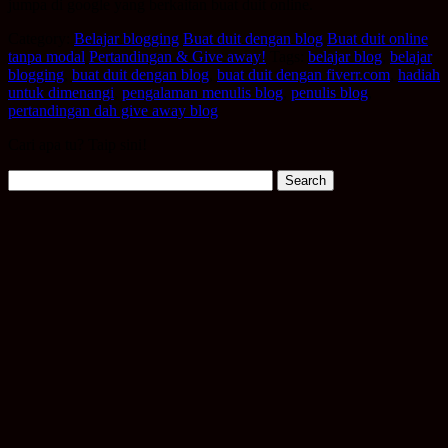
jumpa di google yang berkaitan buat duit online.
Category:
Belajar blogging
Buat duit dengan blog
Buat duit online
tanpa modal
Pertandingan & Give away!
Tags:
belajar blog
,
belajar
blogging
,
buat duit dengan blog
,
buat duit dengan fiverr.com
,
hadiah
untuk dimenangi
,
pengalaman menulis blog
,
penulis blog
,
pertandingan dah give away blog
Cari apa tu? Taip sini!