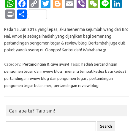
W
Fa
C
T
Bl
E
Vi
W
Li
Li
h
c
o
w
o
m
b
e
n
n
Pr
S
at
e
p
it
g
ail
er
C
e
k
in
h
s
b
y
te
g
h
e
Pada 15 Jun 2012 yang lepas, aku menerima sejumlah wang dari Bro
t
ar
Nal, Rm60 je sebagai hadiah yang dijanjikan bagi pemenang
A
o
Li
r
er
at
dI
e
pertandingan pengomen tegar & review blog. Bertambah juga duit
p
o
n
n
poket yang kosong ni. Ooopps! Kantoi dah! Wahahaha ;p
p
k
k
Category:
Pertandingan & Give away!
Tags:
hadiah pertandingan
pengomen tegar dan review blog
,
menang tempat kedua bagi kedua2
pertandingan review blog dan pengomen tegar
,
pertandingan
pengomen tegar bulan mei
,
pertandingan review blog
Cari apa tu? Taip sini!