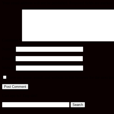
Your email address will not be published.
Required fields are marked
Comment
*
Name
*
Email
*
Website
Save my name, email, and website in this browser for the next ti
Cari apa tu? Taip sini!