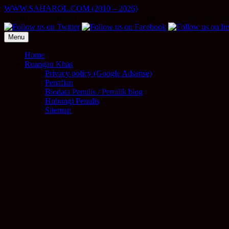
Skip
WWW.SAHAROL.COM (2010 – 2026)
to
NUKILAN PERIBADI | PELABURAN | SIDE INCOME ONLIN
content
Menu
Home
Ruangan Khas
Privacy policy (Google Adsense)
Penafian
Biodata Penulis / Pemilik blog
Hubungi Penulis
Sitemap