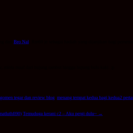
ng dari
Bro Nal
, Rm60 je sebagai hadiah yang dijanjikan bagi pemen
, minta maaf dari hujung rambut hingga hujung bulu kaki. ;p
ngomen tegar dan review blog
,
menang tempat kedua bagi kedua2 perta
matluthfi90)
Temuduga kerani c2 – Aku pergi dulu~
→