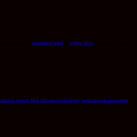
ang pertandingan
pengomen tegar
&
review blog
. Bertambah juga duit
ndingan review blog dan pengomen tegar
,
pertandingan pengomen