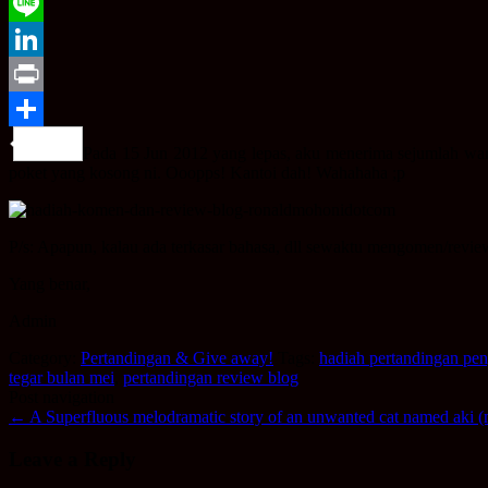
WeChat
Line
LinkedIn
Print
Share
Pada 15 Jun 2012 yang lepas, aku menerima sejumlah wa
poket yang kosong ni. Ooopps! Kantoi dah! Wahahaha ;p
P/s: Apapun, kalau ada terkasar bahasa, dll sewaktu mengomen/review
Yang benar,
Admin
Category:
Pertandingan & Give away!
Tags:
hadiah pertandingan pe
tegar bulan mei
,
pertandingan review blog
Post navigation
←
A Superfluous melodramatic story of an unwanted cat named aki (
Leave a Reply