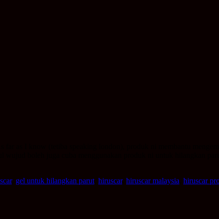
As far as I know (tetiba speaking london), produk ni membantu meng
ul wujud boleh juga cuba menggunakan produk ni untuk hilangkan par
scar
,
gel untuk hilangkan parut
,
hiruscar
,
hiruscar malaysia
,
hiruscar pr