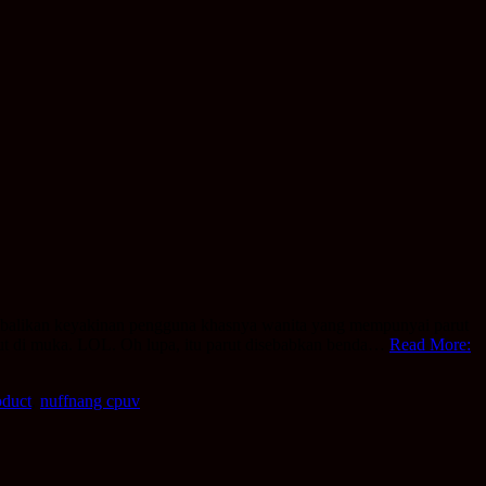
embalikan keyakinan pengguna khasnya wanita yang mempunyai parut
ut di muka. LOL. Oh lupa, itu parut disebabkan benda…
Read More:
oduct
,
nuffnang cpuv