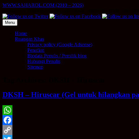
Skip
WWW.SAHAROL.COM (2010 – 2026)
to
NUKILAN PERIBADI | PELABURAN | SIDE INCOME ONLIN
content
Menu
Home
Ruangan Khas
Privacy policy (Google Adsense)
Penafian
Biodata Penulis / Pemilik blog
Hubungi Penulis
Sitemap
Tag Archives:
DKSH – Hiruscar
DKSH – Hiruscar (Gel untuk hilangkan par
WhatsApp
Facebook