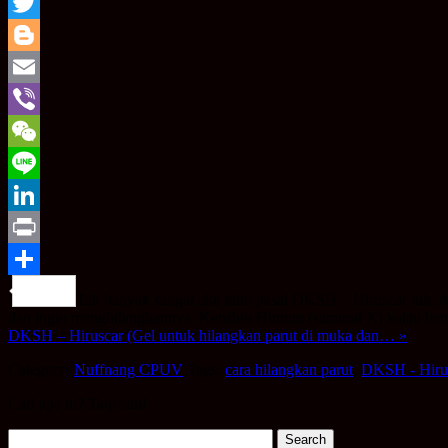
Copy
Link
Twitter
Blogger
Email
Viber
WeChat
Line
LinkedIn
Print
Share
Tak banyak sangat aku tahu pasal DKSH – Hiruscar nih. 
dan ingin menghilangkannya. Kenshin Himura (samurai X) kalau bet
DKSH – Hiruscar (Gel untuk hilangkan parut di muka dan… »
Category:
Nuffnang CPUV
Tags:
cara hilangkan parut
,
DKSH - Hiru
Cari apa tu? Taip sini!