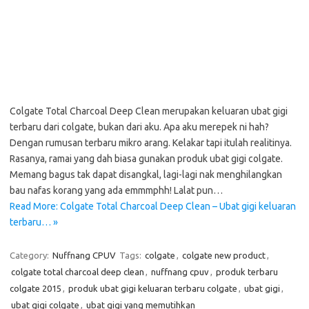
Colgate Total Charcoal Deep Clean merupakan keluaran ubat gigi
terbaru dari colgate, bukan dari aku. Apa aku merepek ni hah?
Dengan rumusan terbaru mikro arang. Kelakar tapi itulah realitinya.
Rasanya, ramai yang dah biasa gunakan produk ubat gigi colgate.
Memang bagus tak dapat disangkal, lagi-lagi nak menghilangkan
bau nafas korang yang ada emmmphh! Lalat pun…
Read More: Colgate Total Charcoal Deep Clean – Ubat gigi keluaran
terbaru… »
Category:
Nuffnang CPUV
Tags:
colgate
,
colgate new product
,
colgate total charcoal deep clean
,
nuffnang cpuv
,
produk terbaru
colgate 2015
,
produk ubat gigi keluaran terbaru colgate
,
ubat gigi
,
ubat gigi colgate
,
ubat gigi yang memutihkan