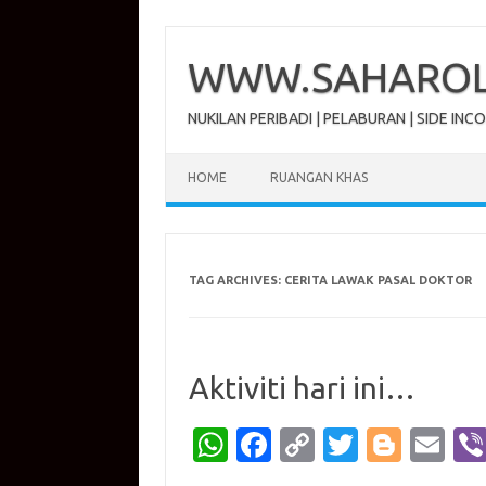
Skip
to
content
WWW.SAHAROL.
NUKILAN PERIBADI | PELABURAN | SIDE INC
HOME
RUANGAN KHAS
TAG ARCHIVES:
CERITA LAWAK PASAL DOKTOR
Aktiviti hari ini…
W
Fa
C
T
Bl
E
h
c
o
w
o
m