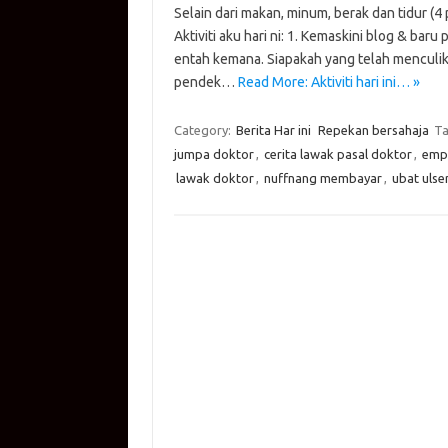
Selain dari makan, minum, berak dan tidur 
at
e
p
it
g
ail
Aktiviti aku hari ni: 1. Kemaskini blog & baru
s
b
y
te
g
entah kemana. Siapakah yang telah menculik 
A
o
Li
r
er
pendek…
Read More: Aktiviti hari ini… »
p
o
n
Category:
Berita Har ini
Repekan bersahaja
Ta
p
k
k
jumpa doktor
,
cerita lawak pasal doktor
,
empa
lawak doktor
,
nuffnang membayar
,
ubat ulse