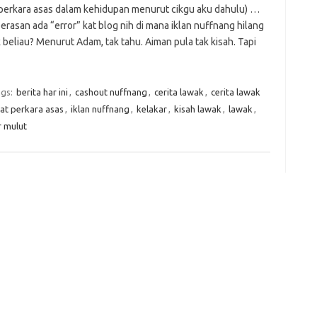
(4 perkara asas dalam kehidupan menurut cikgu aku dahulu) …
er
C
e
k
t
ar
 perasan ada “error” kat blog nih di mana iklan nuffnang hilang
h
e
e
beliau? Menurut Adam, tak tahu. Aiman pula tak kisah. Tapi
at
dI
n
gs:
berita har ini
,
cashout nuffnang
,
cerita lawak
,
cerita lawak
t perkara asas
,
iklan nuffnang
,
kelakar
,
kisah lawak
,
lawak
,
r mulut