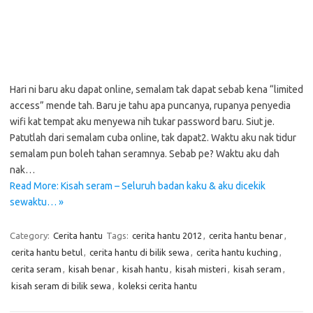
Hari ni baru aku dapat online, semalam tak dapat sebab kena “limited
access” mende tah. Baru je tahu apa puncanya, rupanya penyedia
wifi kat tempat aku menyewa nih tukar password baru. Siut je.
Patutlah dari semalam cuba online, tak dapat2. Waktu aku nak tidur
semalam pun boleh tahan seramnya. Sebab pe? Waktu aku dah
nak…
Read More: Kisah seram – Seluruh badan kaku & aku dicekik
sewaktu… »
Category:
Cerita hantu
Tags:
cerita hantu 2012
,
cerita hantu benar
,
cerita hantu betul
,
cerita hantu di bilik sewa
,
cerita hantu kuching
,
cerita seram
,
kisah benar
,
kisah hantu
,
kisah misteri
,
kisah seram
,
kisah seram di bilik sewa
,
koleksi cerita hantu