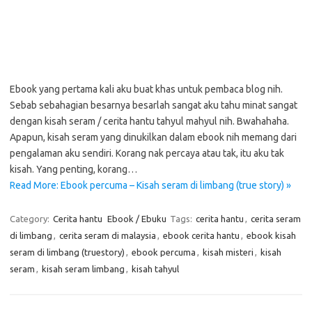
Ebook yang pertama kali aku buat khas untuk pembaca blog nih.
Sebab sebahagian besarnya besarlah sangat aku tahu minat sangat
dengan kisah seram / cerita hantu tahyul mahyul nih. Bwahahaha.
Apapun, kisah seram yang dinukilkan dalam ebook nih memang dari
pengalaman aku sendiri. Korang nak percaya atau tak, itu aku tak
kisah. Yang penting, korang…
Read More: Ebook percuma – Kisah seram di limbang (true story) »
Category:
Cerita hantu
Ebook / Ebuku
Tags:
cerita hantu
,
cerita seram
di limbang
,
cerita seram di malaysia
,
ebook cerita hantu
,
ebook kisah
seram di limbang (truestory)
,
ebook percuma
,
kisah misteri
,
kisah
seram
,
kisah seram limbang
,
kisah tahyul