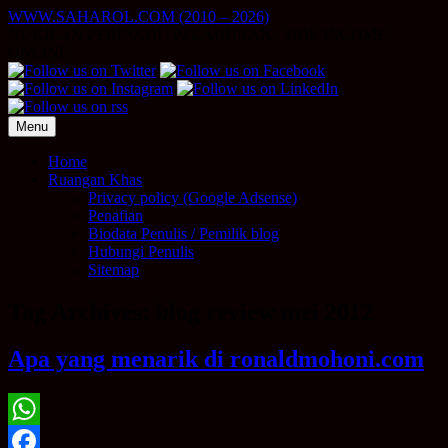
Skip
WWW.SAHAROL.COM (2010 – 2026)
to
NUKILAN PERIBADI | PELABURAN | SIDE INCOME
content
ONLINE
Menu
Home
Ruangan Khas
Privacy policy (Google Adsense)
Penafian
Biodata Penulis / Pemilik blog
Hubungi Penulis
Sitemap
Tag Archives:
blog review mei 2012
Apa yang menarik di ronaldmohoni.com
WhatsApp