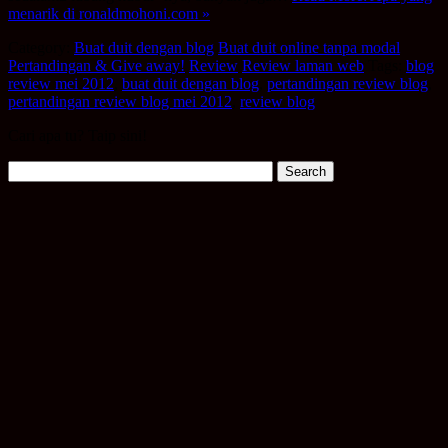
menarik di ronaldmohoni.com »
Category:
Buat duit dengan blog
Buat duit online tanpa modal
Pertandingan & Give away!
Review
Review laman web
Tags:
blog
review mei 2012
,
buat duit dengan blog
,
pertandingan review blog
,
pertandingan review blog mei 2012
,
review blog
Cari apa tu? Taip sini!