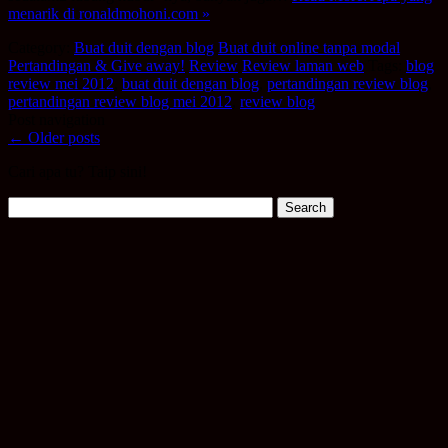
menarik di ronaldmohoni.com »
Category:
Buat duit dengan blog
Buat duit online tanpa modal
Pertandingan & Give away!
Review
Review laman web
Tags:
blog
review mei 2012
,
buat duit dengan blog
,
pertandingan review blog
,
pertandingan review blog mei 2012
,
review blog
Post navigation
←
Older posts
Cari apa tu? Taip sini!