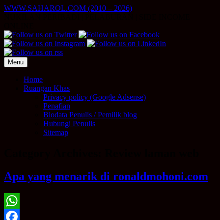
Skip
WWW.SAHAROL.COM (2010 – 2026)
to
NUKILAN PERIBADI | PELABURAN | SIDE INCOME
content
ONLINE
Menu
Home
Ruangan Khas
Privacy policy (Google Adsense)
Penafian
Biodata Penulis / Pemilik blog
Hubungi Penulis
Sitemap
Category Archives:
Review laman web
Apa yang menarik di ronaldmohoni.com
WhatsApp