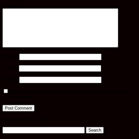
Comment
*
Name
*
Email
*
Website
Save my name, email, and website in this browser for the next
time I comment.
Cari apa tu? Taip sini!