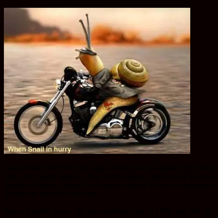
Tapi semalam dah beli ubat sapu, kurang gak rasa gatal2 nih. Orang
kata, kalau gatal, garu je. Tapi makin digaru, makin teruk lak rasa
gatalnya. Hahaha.. Harap2 je la cepat sembuh, sebab rasa terganggu
tul bila nak tidur, nak wat keje.
Kalau ia makin teruk, aku rasa memang kena gi klinik gak nih. Eh,