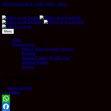
Skip
WWW.SAHAROL.COM (2010 – 2026)
to
NUKILAN PERIBADI | PELABURAN | SIDE INCOME
content
ONLINE
Menu
Home
Ruangan Khas
Privacy policy (Google Adsense)
Penafian
Biodata Penulis / Pemilik blog
Hubungi Penulis
Sitemap
The legend of korra..
By
admin (saharol)
|
October 28, 2012
0 Comment
WhatsApp