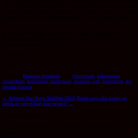
aku baru perasan sesuatu pasal churpchurp. Rupanya bahagian
social sharing, klik yang dikira cumalah klik dari laman twitter.
Aduhai, patutlah letak kat tempat lain, takde dapat apa2. Jadi,
memang sia2 la walau kongsi kat blog. Fuuhhh.. Bazir karan tul.
–.–“
Boleh tahan lama gak aku dah tak kemaskini blog nih, internet kat
tempat aku menyewa menyedihkan sangat. Tak boleh nak watpe.
Tutup mata, tidur je. Keh3…
Yang benar,
Admin
Category:
Repekan bersahaja
Tags:
churpchurp
,
kekurangan
churpchurp
,
kelemahan churpchurp
,
problem with churpchurp
,
the
legend of korra
Post navigation
←
Selamat Hari Raya Aidilfitri 2012!
Boleh saya tahu kadar caj
untuk air parcel bagi luar negara?
→
Leave a Reply
Your email address will not be published.
Required fields are
marked
*