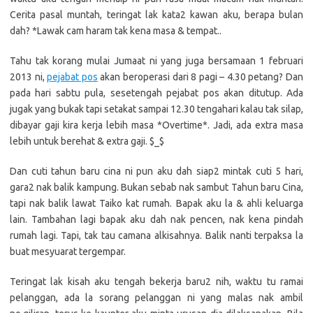
Cerita pasal muntah, teringat lak kata2 kawan aku, berapa bulan
dah? *Lawak cam haram tak kena masa & tempat..
Tahu tak korang mulai Jumaat ni yang juga bersamaan 1 februari
2013 ni,
pejabat pos
akan beroperasi dari 8 pagi – 4.30 petang? Dan
pada hari sabtu pula, sesetengah pejabat pos akan ditutup. Ada
jugak yang bukak tapi setakat sampai 12.30 tengahari kalau tak silap,
dibayar gaji kira kerja lebih masa *Overtime*. Jadi, ada extra masa
lebih untuk berehat & extra gaji. $_$
Dan cuti tahun baru cina ni pun aku dah siap2 mintak cuti 5 hari,
gara2 nak balik kampung. Bukan sebab nak sambut Tahun baru Cina,
tapi nak balik lawat Taiko kat rumah. Bapak aku la & ahli keluarga
lain. Tambahan lagi bapak aku dah nak pencen, nak kena pindah
rumah lagi. Tapi, tak tau camana alkisahnya. Balik nanti terpaksa la
buat mesyuarat tergempar.
Teringat lak kisah aku tengah bekerja baru2 nih, waktu tu ramai
pelanggan, ada la sorang pelanggan ni yang malas nak ambil