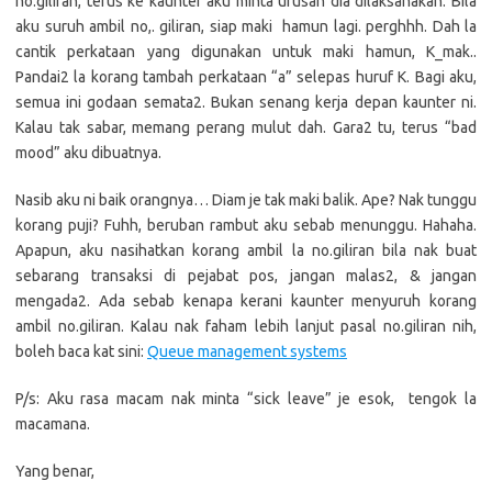
no.giliran, terus ke kaunter aku minta urusan dia dilaksanakan. Bila
aku suruh ambil no,. giliran, siap maki hamun lagi. perghhh. Dah la
cantik perkataan yang digunakan untuk maki hamun, K_mak..
Pandai2 la korang tambah perkataan “a” selepas huruf K. Bagi aku,
semua ini godaan semata2. Bukan senang kerja depan kaunter ni.
Kalau tak sabar, memang perang mulut dah. Gara2 tu, terus “bad
mood” aku dibuatnya.
Nasib aku ni baik orangnya… Diam je tak maki balik. Ape? Nak tunggu
korang puji? Fuhh, beruban rambut aku sebab menunggu. Hahaha.
Apapun, aku nasihatkan korang ambil la no.giliran bila nak buat
sebarang transaksi di pejabat pos, jangan malas2, & jangan
mengada2. Ada sebab kenapa kerani kaunter menyuruh korang
ambil no.giliran. Kalau nak faham lebih lanjut pasal no.giliran nih,
boleh baca kat sini:
Queue management systems
P/s: Aku rasa macam nak minta “sick leave” je esok, tengok la
macamana.
Yang benar,