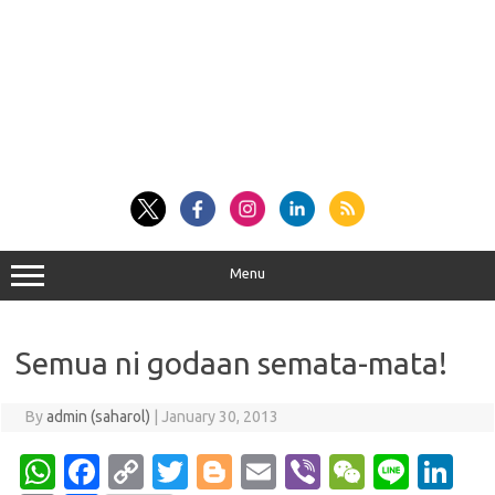
Menu
Semua ni godaan semata-mata!
By
admin (saharol)
|
January 30, 2013
W
Fa
C
T
Bl
E
Vi
W
Li
Li