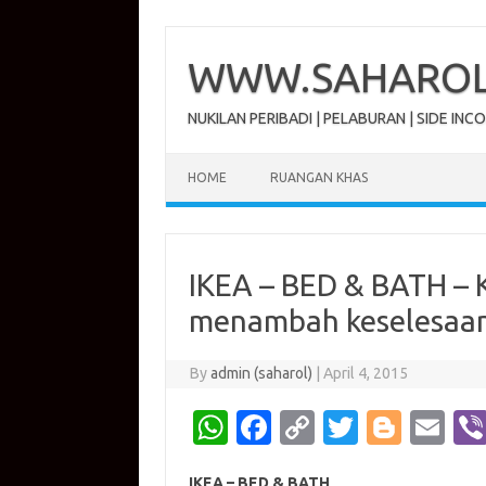
Skip
to
content
WWW.SAHAROL.
NUKILAN PERIBADI | PELABURAN | SIDE INC
HOME
RUANGAN KHAS
IKEA – BED & BATH – K
menambah keselesaan
By
admin (saharol)
|
April 4, 2015
W
Fa
C
T
Bl
E
h
c
o
w
o
m
IKEA – BED & BATH