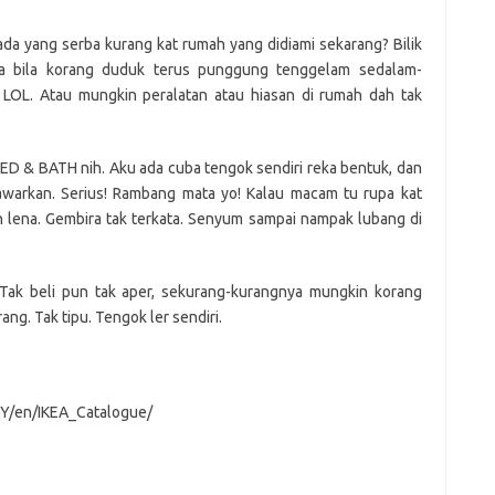
er
C
e
k
t
ar
h
e
e
da yang serba kurang kat rumah yang didiami sekarang? Bilik
ya bila korang duduk terus punggung tenggelam sedalam-
at
dI
? LOL. Atau mungkin peralatan atau hiasan di rumah dah tak
n
BED & BATH nih. Aku ada cuba tengok sendiri reka bentuk, dan
awarkan. Serius! Rambang mata yo! Kalau macam tu rupa kat
ena. Gembira tak terkata. Senyum sampai nampak lubang di
. Tak beli pun tak aper, sekurang-kurangnya mungkin korang
ng. Tak tipu. Tengok ler sendiri.
MY/en/IKEA_Catalogue/