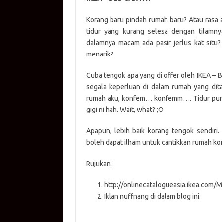
at
e
p
it
g
ail
s
b
y
te
g
Korang baru pindah rumah baru? Atau rasa a
tidur yang kurang selesa dengan tilamn
A
o
Li
r
er
dalamnya macam ada pasir jerlus kat situ
p
o
n
menarik?
p
k
k
Cuba tengok apa yang di offer oleh IKEA – 
segala keperluan di dalam rumah yang dit
rumah aku, konfem… konfemm…. Tidur pun l
gigi ni hah. Wait, what? ;O
Apapun, lebih baik korang tengok sendiri
boleh dapat ilham untuk cantikkan rumah kora
Rujukan;
http://onlinecatalogueasia.ikea.com/
Iklan nuffnang di dalam blog ini.