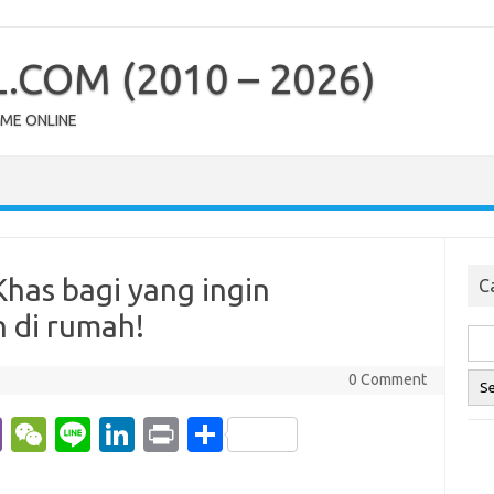
COM (2010 – 2026)
OME ONLINE
has bagi yang ingin
Ca
 di rumah!
0 Comment
Vi
W
Li
Li
Pr
S
b
e
n
n
in
h