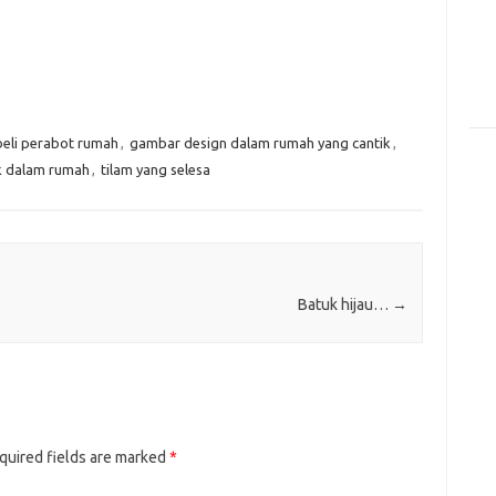
beli perabot rumah
,
gambar design dalam rumah yang cantik
,
k dalam rumah
,
tilam yang selesa
Batuk hijau…
→
quired fields are marked
*