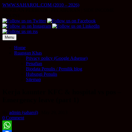
Skip
WWW.SAHAROL.COM (2010 – 2026)
to
NUKILAN PERIBADI | PELABURAN | SIDE INCOME
content
ONLINE
Menu
Home
Ruangan Khas
Privacy policy (Google Adsense)
Penafian
Biodata Penulis / Pemilik blog
Hubungi Penulis
Sitemap
Kerja kaunter KFC & hospital vs pos –
Emergency leave (part 1)
By
admin (saharol)
|
May 29, 2013
0 Comment