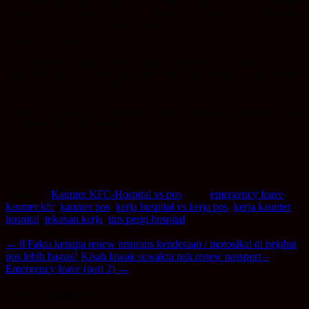
nak gak wing. bla3. Tak nak air pepsi tapi nak revive. Banyak
songeh tul la. Solute tul bagi korang yang berjaya mengekalkan
senyuman walaupun kadang2 terpaksa, tapi nice. Senang hati aku
sebagai pelanggan bila datang. Heh.
P.s.s: Aku tau kenapa diorang susah nak bagi sick leave sebab kes
minta sick leave sekadar untuk lari dari kerja kerap kali aku dengar,
tapi aku rasa benda ni kena ada tolak ansur gak. 3 jam menunggu
untuk jumpa doktor, ambil ubat dan minta sick leave bukanlah
sesuatu yang best. Ditambah lagi dengan keadaan persekitaran yang
tak selesa. Sekadar pendapat.
Yang benar,
Admin
Category:
Kaunter KFC-Hospital vs pos
Tags:
emergency leave
,
kaunter kfc
,
kaunter pos
,
kerja hospital vs kerja pos
,
kerja kaunter
hospital
,
tekanan kerja
,
tips pergi hospital
Post navigation
←
8 Fakta kenapa renew insurans kenderaan / motosikal di pejabat
pos lebih bagus?
Kisah lawak sewaktu nak renew passport –
Emergency leave (part 2)
→
Leave a Reply