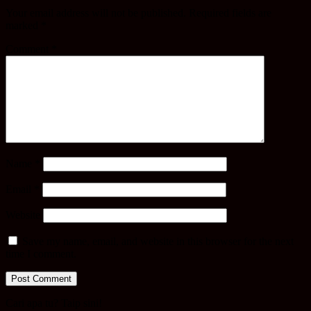
Your email address will not be published.
Required fields are
marked
*
Comment
*
Name
*
Email
*
Website
Save my name, email, and website in this browser for the next
time I comment.
Cari apa tu? Taip sini!