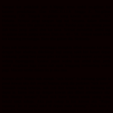
Sampai kat poliklinik jam 8.30pagi, terus ambil no.giliran kat
kaunter pendaftaran. Dan OMG.H.I.J.K hingga Z. No.giliran
sekarang 120. Tengok no.giliran yang kawan aku ambil, 327.
Hahaha. Sempat pergi sarapan lagi kat Saujana, dalam 40minit
kemudian baru tiba giliran kawan aku. Pandai juga dia timing pasal
dah biasa pergi ambil ubat kat sana. Selesai mendaftar, ambil lagi
no.giliran untuk jumpa doktor. Dari no. 40 – 58. Dalam sejam lebih
kot kitorang menunggu. Baru tiba giliran dia. Seriously..
Rasa nak tertidur2 aku menunggu mungkin sebab suasana kat sana,
dengan bau ubatnya, dikelilingi lagi orang sakit kiri kanan depan
belakang, paling best panas giler kat sana. Terasa seperti ayam yang
sedang dipanggang. Syukur jugak waktu nak ambil ubat, perlu
ambil no.giliran juga cuma dah agak lenggang berbanding waktu
pagi. Macam sardin dalam tin je aku rasa.
Komen aku? Waktu nak mintak “sick leave” tu memang spoiler la
pasal kawan aku dah awal2 bagitau yang dia perlukan “sick leave”.
Biasalah orang bekerja, nak cuti ikut sesuka hati tu memang tak
dapat la. Ianya end up dengan kawan aku diberi attendance slip.
Bila ditanya kenapa? Pasal sick leave hanya untuk orang yang
betul2 sakit sahaja. Aku pun cakap la kat kawan aku “Rupa-
rupanya ko ni pura2 sakit di depan mata diorang”. Dah kena ni
berkali2. Walaupun bukan aku yang kena tapi kawan aku, tetap aku