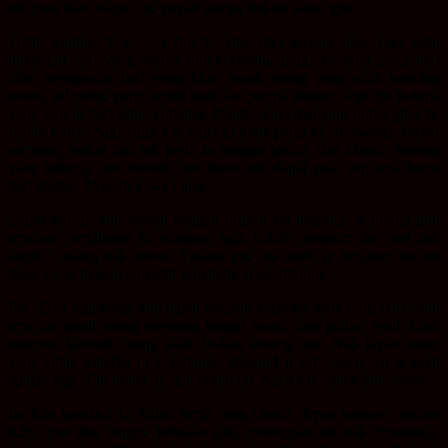
tak puas hati. Bagus tak payah jumpa doktor kalau gitu.
Total waiting time – 3 hours. Tips dari kawan aku, hari rabu
bukanlah hari yang sesuai untuk korang pergi ke sana pasal hari
rabu merupakan hari yang khas untuk orang yang sakit kencing
manis, dll untuk pergi ambil ubat dan jumpa doktor. Tapi dia terlupa
yang hari ni hari rabu. Hahaha. Pendek kata memang ramai giler la.
Kalau boleh. bagi yang ada bajet tu terus pergi klinik swasta. Bayar
memang mahal tapi tak perlu la tunggu lama2, dan khuatir korang
yang bekerja dan mintak sick leave tak dapat pula slip sick leave
dari doktor. Macam kawan aku.
Lepas kawan aku selesai dengan urusan kat hospital. Kitorang pun
teruskan perjalanan ke simpang tiga. Sebab passport aku pun dah
kojol. Cadang nak renew. Syukur gak dia boleh je berjalan macam
biasa lepas makan panadol semalam. Bersambung…
P/s : Dari segi kerja, aku dapat rasakan kerja kat sana (hospital) lebih
tertekan pasal orang memang sangat ramai, dan paling teruk ialah
melayan karenah orang sakit. Bukan senang ooo. Nak layan orang
yang sihat walafiat pun kadang2 demand tinggi, orang yang sakit
apatah lagi. Tak boleh itu, tak boleh ini. Sakit situ, sakit sini. Wooo..
Itu kira standard la, kalau kerja yang biasa2 depan kaunter macam
KFC pun aku tengok tertekan gak, pelanggan tak nak drumstick,