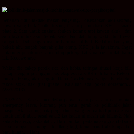
Seharian tidur takdak makan langsung, disebabkan aku seorang
kawan yang baik
*baiklah sangat*
aku pi purchase KFC – snack
plate 2. Satu untuk engkau (bukan korang tapi kawan aku) , dan
satu lagi untuk aku. Sebab kedai lain dah tutup waktu tu. Lewat
sangat la. Dah tengah malam baru nak pi beli. Kedai makan yang
bukak aku tengok banyak giler orang. KFC je la jawabnya. Ingat
nak order percik rice, tapi end up pekerja kat sana bagitau dah habis
lak. Kecewe saye.
Waktu dia cakap percik rice dah habis, teringat situasi kerja bila
cakap dengan pelanggan pos ekspress saiz B4 dah habis. Bekerut
muka diorang aku tengok. Haha. Takleh nak watpe, benda dah
takde stok, nak jual guane? Kalaulah ada poket doraemon…
(28/5/2013)
29/5/2013 – Selesai menelefon penyelia aku pasal aku nak mintak
emergency leave, kitorang pun terus gerak ke poliklinik jalan
masjid. Aku cadang nak pergi klinik yang terima kad pm care gak
untuk ambil ubat, pasal gatal2 kat badan ni masih tak hilang2. Nak
kata ada alergi, takkanlah… Dari hari kali pertama aku gi ambil sick
leave sampai sekarang tak hilang lagi, kena mandi air bunga kot
baru hilang… Haha