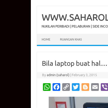
Skip
to
content
WWW.SAHAROL.
NUKILAN PERIBADI | PELABURAN | SIDE INC
HOME
RUANGAN KHAS
Bila laptop buat hal…
By
admin (saharol)
|
February 3, 2015
W
Fa
C
T
Bl
E
h
c
o
w
o
m
at
e
p
it
g
ail