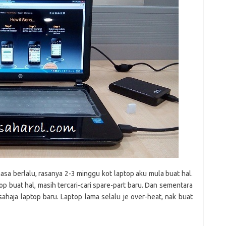
h
e
e
at
dI
n
sa berlalu, rasanya 2-3 minggu kot laptop aku mula buat hal.
top buat hal, masih tercari-cari spare-part baru. Dan sementara
haja laptop baru. Laptop lama selalu je over-heat, nak buat