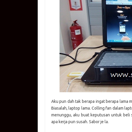
s
b
y
te
g
A
o
Li
r
er
p
o
n
p
k
k
Aku pun dah tak berapa ingat berapa lama ma
Biasalah, laptop lama. Colling fan dalam lap
menunggu, aku buat keputusan untuk beli sa
apa kerja pun susah. Sabor je la.