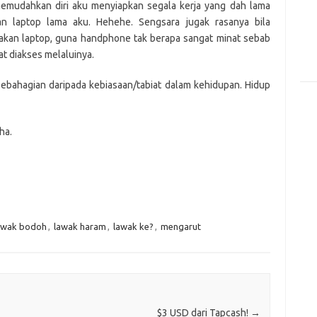
emudahkan diri aku menyiapkan segala kerja yang dah lama
an laptop lama aku. Hehehe. Sengsara jugak rasanya bila
nakan laptop, guna handphone tak berapa sangat minat sebab
at diakses melaluinya.
 sebahagian daripada kebiasaan/tabiat dalam kehidupan. Hidup
ha.
awak bodoh
,
lawak haram
,
lawak ke?
,
mengarut
$3 USD dari Tapcash!
→