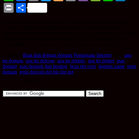
Link
Print
Share
Apa itu dot com?dot biz?dot info? Sambung cerita pasal dot com
pulak. Ni sambungan artikel lepas pasal Apa itu domain? Mesti
korang dah biasa tengok ada laman web yang .com, .net, .info, tapi
korang tahu ke maksud di sebaliknya? Dulu memang tertanya2,
maklumlah dulu “masih noob” orang bilang satu dua tiga. 😉
Category:
Buat duit dengan domain
Perniagaan Internet
Tags:
apa
itu domain
,
apa itu dotcom
,
apa itu dotinfo
,
apa itu dotnet
,
asas
domain
,
asas domain dan hosting
,
beza dot com
,
domain name
,
jenis
domain
,
jenis dotcom dot biz dot net
Cari apa tu? Taip sini!