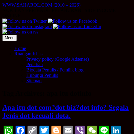
Skip
WWW.SAHAROL.COM (2010 – 2026)
to
NUKILAN PERIBADI | PELABURAN | SIDE INCOME
content
ONLINE
Menu
Home
Ruangan Khas
Privacy policy (Google Adsense)
Penafian
Biodata Penulis / Pemilik blog
Hubungi Penulis
Sitemap
Tag Archives:
apa itu dotinfo
Apa itu dot com?dot biz?dot info? Segala
Jenis dot kecuali dota.
WhatsApp
Facebook
Copy
Twitter
Blogger
Email
Viber
WeChat
Line
Li