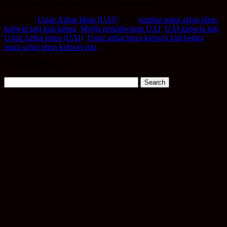
Fikir2 balik… Aku pulak bila lagi? Wahahahaha.
Category:
Ustaz Azhar Idrus (UAI)
Tags:
gambar ustaz azhar idrus
kahwin lagi kali ketiga
,
Majlis perkahwinan UAI
,
UAI kahwin lagi
,
Ustaz Azhar idrus (UAI)
,
Ustaz azhar idrus kahwin kali ketiga
,
ustaz azhar idrus kahwin tiga
Cari apa tu? Taip sini!