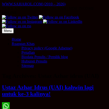
Skip
WWW.SAHAROL.COM (2010 – 2026)
to
NUKILAN PERIBADI | PELABURAN | SIDE INCOME
content
ONLINE
Menu
Home
Ruangan Khas
Privacy policy (Google Adsense)
Penafian
Biodata Penulis / Pemilik blog
Hubungi Penulis
Sitemap
Tag Archives:
Ustaz Azhar idrus (UAI)
Ustaz Azhar Idrus (UAI) kahwin lagi
untuk ke-3 kalinya!