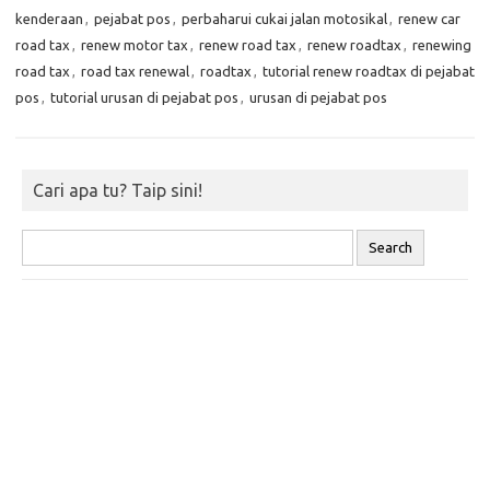
kenderaan
,
pejabat pos
,
perbaharui cukai jalan motosikal
,
renew car
road tax
,
renew motor tax
,
renew road tax
,
renew roadtax
,
renewing
road tax
,
road tax renewal
,
roadtax
,
tutorial renew roadtax di pejabat
pos
,
tutorial urusan di pejabat pos
,
urusan di pejabat pos
Cari apa tu? Taip sini!