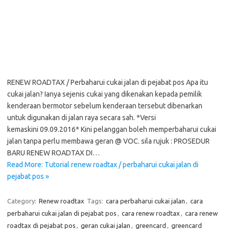
RENEW ROADTAX / Perbaharui cukai jalan di pejabat pos Apa itu
cukai jalan? Ianya sejenis cukai yang dikenakan kepada pemilik
kenderaan bermotor sebelum kenderaan tersebut dibenarkan
untuk digunakan di jalan raya secara sah. *Versi
kemaskini 09.09.2016* Kini pelanggan boleh memperbaharui cukai
jalan tanpa perlu membawa geran @ VOC. sila rujuk : PROSEDUR
BARU RENEW ROADTAX DI…
Read More: Tutorial renew roadtax / perbaharui cukai jalan di
pejabat pos »
Category:
Renew roadtax
Tags:
cara perbaharui cukai jalan
,
cara
perbaharui cukai jalan di pejabat pos
,
cara renew roadtax
,
cara renew
roadtax di pejabat pos
,
geran cukai jalan
,
greencard
,
greencard