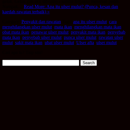
gelak. Gelak gak aku dibuatnya sambil terpaksa menahan pedih.
Nampak…
Read More: Apa itu ulser mulut? (Punca, kesan dan
kaedah rawatan terbaik) »
Category:
Penyakit dan rawatan
Tags:
apa itu ulser mulut
,
cara
menghilangkan ulser mulut
,
mata ikan
,
menghilangkan mata ikan
,
obat mata ikan
,
penawar ulser mulut
,
penyakit mata ikan
,
penyebab
mata ikan
,
penyebab ulser mulut
,
punca ulser mulut
,
rawatan ulser
mulut
,
sakit mata ikan
,
ubat ulser mulut
,
Ulser afta
,
ulser mulut
Cari apa tu? Taip sini!