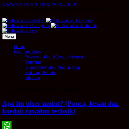
Skip
WWW.SAHAROL.COM (2010 – 2026)
to
NUKILAN PERIBADI | PELABURAN | SIDE INCOME
content
ONLINE
Menu
Home
Ruangan Khas
Privacy policy (Google Adsense)
Penafian
Biodata Penulis / Pemilik blog
Hubungi Penulis
Sitemap
Tag Archives:
ulser mulut
Apa itu ulser mulut? (Punca, kesan dan
kaedah rawatan terbaik)