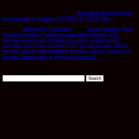
kepada Toneplus ialah sempena kempen cabutan bertuah 2016 bagi
yang port-in *kekalkan no.hp lama, cuma tukar ke rangkaian
toneplus. Kempen ni bermula sejak…
Read More: Kenapa korang
perlu bertukar ke rangkaian TONEPLUS? (REVIEW) »
Category:
Tone Plus (TUNETALK)
Tags:
apa itu toneplus?
,
bagus
ke simkad toneplus?
,
hadiah kempen cabutan bertuah 2016
toneplus
,
kenapa perlu bertukar ke toneplus
,
mobile number
portability lucky draw campaign 2016
,
simcard that pay
,
simkad
toneplus
,
simkad yang membayar
,
tone plus sdn bhd
,
toneexcel vs
toneplus
,
toneplus review
,
toneplus vs toneexcel
Cari apa tu? Taip sini!