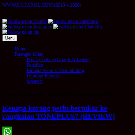
Skip
WWW.SAHAROL.COM (2010 – 2026)
to
NUKILAN PERIBADI | PELABURAN | SIDE INCOME
content
ONLINE
Menu
Home
Ruangan Khas
Privacy policy (Google Adsense)
Penafian
Biodata Penulis / Pemilik blog
Hubungi Penulis
Sitemap
Tag Archives:
toneplus vs toneexcel
Kenapa korang perlu bertukar ke
rangkaian TONEPLUS? (REVIEW)