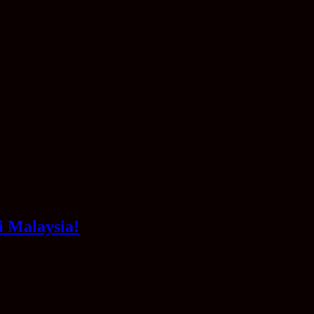
E
i Malaysia!