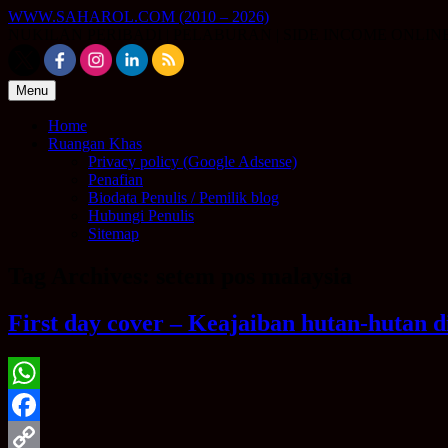
Skip
WWW.SAHAROL.COM (2010 – 2026)
to
NUKILAN PERIBADI | PELABURAN | SIDE INCOME ONLIN
content
Menu
Home
Ruangan Khas
Privacy policy (Google Adsense)
Penafian
Biodata Penulis / Pemilik blog
Hubungi Penulis
Sitemap
Tag Archives:
setem pos malaysia
First day cover – Keajaiban hutan-hutan d
WhatsApp
Facebook