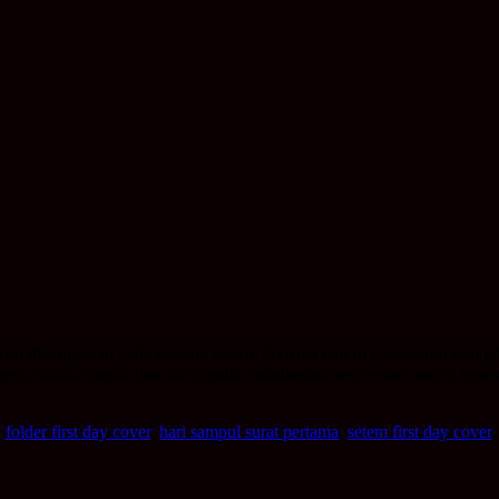
 Aku ditempatkan pada kaunter setem, di mana hari ni pelancaran samp
ress, kotak2 bagai, dan ada jugalah sebahagian kecil setem-setem sepert
,
folder first day cover
,
hari sampul surat pertama
,
setem first day cover