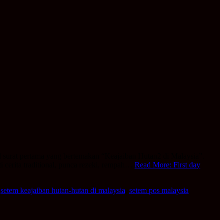
ul surat pertama yang bertemakan “Keajaiban Hutan2 di Malaysia”.
i cerita traditional, punca rezeki, rempah…
Read More: First day
,
setem keajaiban hutan-hutan di malaysia
,
setem pos malaysia