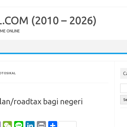
COM (2010 – 2026)
OME ONLINE
Ca
OTOSIKAL
alan/roadtax bagi negeri
Vi
W
Li
Li
Pr
S