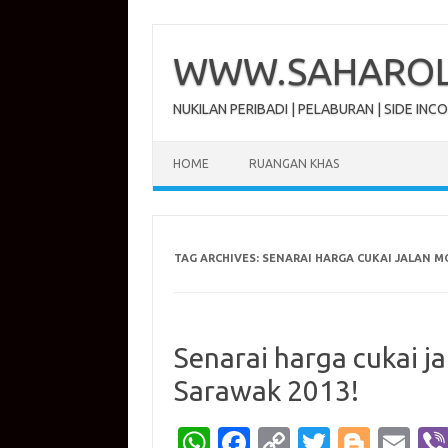
Skip
to
content
WWW.SAHAROL.
NUKILAN PERIBADI | PELABURAN | SIDE INC
HOME
RUANGAN KHAS
TAG ARCHIVES:
SENARAI HARGA CUKAI JALAN M
Senarai harga cukai j
Sarawak 2013!
W
Fa
C
T
Bl
E