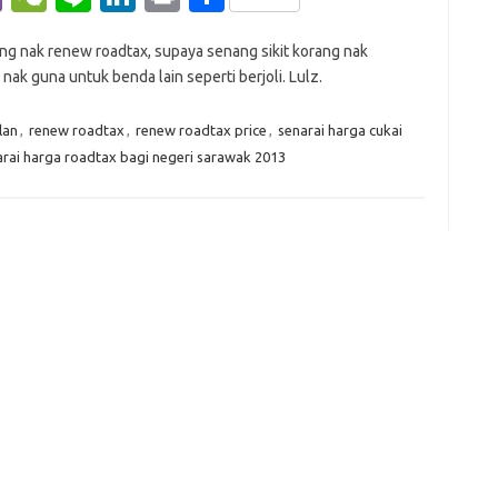
b
e
n
n
in
h
yang nak renew roadtax, supaya senang sikit korang nak
er
C
e
k
t
ar
 nak guna untuk benda lain seperti berjoli. Lulz.
h
e
e
at
dI
lan
,
renew roadtax
,
renew roadtax price
,
senarai harga cukai
arai harga roadtax bagi negeri sarawak 2013
n