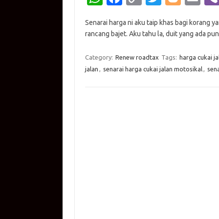
h
c
o
w
o
m
Senarai harga ni aku taip khas bagi korang 
at
e
p
it
g
ail
rancang bajet. Aku tahu la, duit yang ada pun
s
b
y
te
g
A
o
Li
r
er
Category:
Renew roadtax
Tags:
harga cukai ja
jalan
,
senarai harga cukai jalan motosikal
,
sen
p
o
n
p
k
k