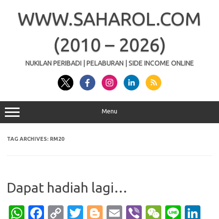
Skip
to
WWW.SAHAROL.COM
content
(2010 – 2026)
NUKILAN PERIBADI | PELABURAN | SIDE INCOME ONLINE
Menu
TAG ARCHIVES:
RM20
Dapat hadiah lagi…
W
Fa
C
T
Bl
E
Vi
W
Li
Li