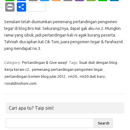
h
c
o
w
o
m
b
e
n
n
Pr
S
at
e
p
it
g
ail
er
C
e
k
in
h
s
b
y
te
g
h
e
Semalam telah diumumkan pemenang pertandingan pengomen
t
ar
tegar di blog Bro Nal. Sekurang2nya, dapat gak aku no.2. Mungkin
A
o
Li
r
er
at
dI
e
ramai yang sibuk, jadi pertandingan kali ni agak kurang peserta.
p
o
n
n
Tahniah diucapkan kat Cik Tom, juara pengomen tegar & Farahaznil
yang mendapat no.3.
p
k
k
Category:
Pertandingan & Give away!
Tags:
buat duit dengan blog
,
kerja kerani c2
,
pemenang pertandingan pengomen tegar
,
pertandingan komen blog julai 2012
,
rm20
,
rm20 duit baru
,
ronaldmohoni.com
Cari apa tu? Taip sini!