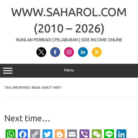
Skip
to
WWW.SAHAROL.COM
content
(2010 – 2026)
NUKILAN PERIBADI | PELABURAN | SIDE INCOME ONLINE
Menu
TAG ARCHIVES:
RASA SAKIT HATI
Next time…
W
Fa
C
T
Bl
E
Vi
W
Li
Li