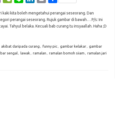
b
e
n
n
in
h
i kaki kita boleh mengetahui perangai seseorang. Dan
er
C
e
k
t
ar
egori perangai seseorang. Rujuk gambar di bawah… P/s: Ini
h
e
e
yai. Tahyul belaka. Kecuali bab curang tu insyaallah. Haha ;D
at
dI
n
,
akibat daripada curang
,
funny pic
,
gambar kelakar
,
gambar
bar sengal
,
lawak
,
ramalan
,
ramalan bomoh siiam
,
ramalan jari