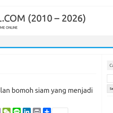
COM (2010 – 2026)
OME ONLINE
Ca
lan bomoh siam yang menjadi
Vi
W
Li
Li
Pr
S