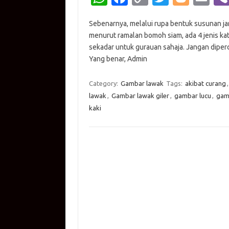
h
c
o
w
o
m
Sebenarnya, melalui rupa bentuk susunan jar
at
e
p
it
g
ail
menurut ramalan bomoh siam, ada 4 jenis kat
s
b
y
te
g
sekadar untuk gurauan sahaja. Jangan diperca
A
o
Li
r
er
Yang benar, Admin
p
o
n
Category:
Gambar lawak
Tags:
akibat curang
p
k
k
lawak
,
Gambar lawak giler
,
gambar lucu
,
gam
kaki