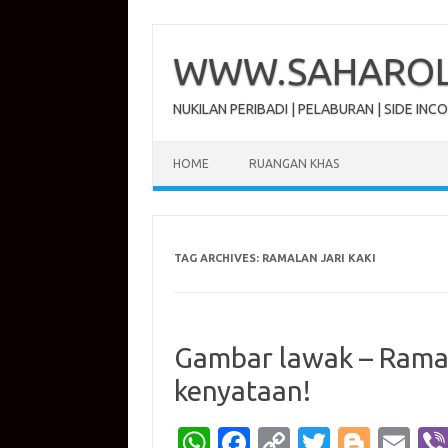
Skip
to
content
WWW.SAHAROL.
NUKILAN PERIBADI | PELABURAN | SIDE INC
HOME
RUANGAN KHAS
TAG ARCHIVES:
RAMALAN JARI KAKI
Gambar lawak – Rama
kenyataan!
W
Fa
C
T
Bl
E