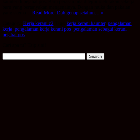
kaunter di pejabat pos. Baru perasan bila ditegur oleh rakan sekerja
baru yang bertanyakan mengenainya. Dengan muka dan pakaian
yang skema…
Read More: Dah genap setahun… »
Category:
Kerja kerani c2
Tags:
kerja kerani kaunter
,
pengalaman
kerja
,
pengalaman kerja kerani pos
,
pengalaman sebagai kerani
pejabat pos
Cari apa tu? Taip sini!