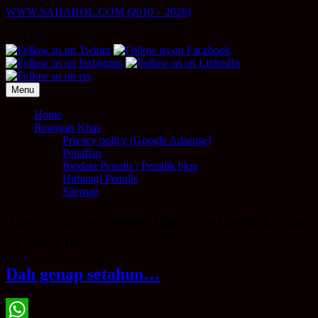
Skip
WWW.SAHAROL.COM (2010 – 2026)
to
NUKILAN PERIBADI | PELABURAN | SIDE INCOME
content
ONLINE
Menu
Home
Ruangan Khas
Privacy policy (Google Adsense)
Penafian
Biodata Penulis / Pemilik blog
Hubungi Penulis
Sitemap
Tag Archives:
pengalaman sebagai kerani
pejabat pos
Dah genap setahun…