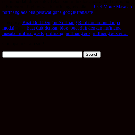
sekarang dah diperbaiki. Tekan sini untuk baca pasal kod nuffnang
ads terbaru! Tapi, masalah nuffnang ads bila…
Read More: Masalah
nuffnang ads bila pelawat guna google translate »
Category:
Buat Duit Dengan Nuffnang
Buat duit online tanpa
modal
Tags:
buat duit dengan blog
,
buat duit dengan nuffnang
,
masalah nuffnang ads
,
nuffnang
,
nuffnang ads
,
nuffnang ads error
Cari apa tu? Taip sini!