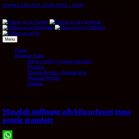
Skip
WWW.SAHAROL.COM (2010 – 2026)
to
NUKILAN PERIBADI | PELABURAN | SIDE INCOME
content
ONLINE
Menu
Home
Ruangan Khas
Privacy policy (Google Adsense)
Penafian
Biodata Penulis / Pemilik blog
Hubungi Penulis
Sitemap
Tag Archives:
nuffnang ads error
Masalah nuffnang ads bila pelawat guna
google translate