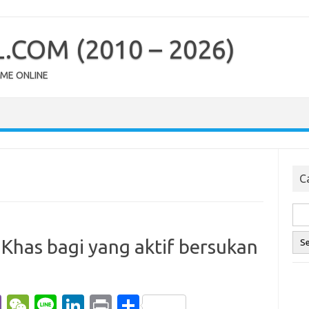
COM (2010 – 2026)
OME ONLINE
Ca
 Khas bagi yang aktif bersukan
Vi
W
Li
Li
Pr
S