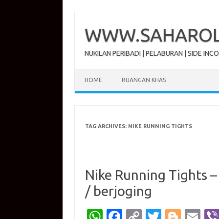
Skip
to
content
WWW.SAHAROL.
NUKILAN PERIBADI | PELABURAN | SIDE INC
HOME
RUANGAN KHAS
TAG ARCHIVES:
NIKE RUNNING TIGHTS
Nike Running Tights –
/ berjoging
W
Fa
C
T
Bl
E