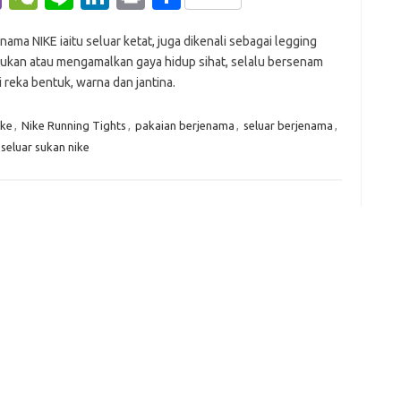
b
e
n
n
in
h
nama NIKE iaitu seluar ketat, juga dikenali sebagai legging
er
C
e
k
t
ar
ukan atau mengamalkan gaya hidup sihat, selalu bersenam
h
e
e
 reka bentuk, warna dan jantina.
at
dI
ike
,
Nike Running Tights
,
pakaian berjenama
,
seluar berjenama
,
n
seluar sukan nike