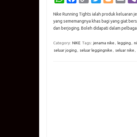
h
c
o
w
o
m
Nike Running Tights ialah produk keluaran je
at
e
p
it
g
ail
yang sememangnya khas bagi yang giat bers
s
b
y
te
g
dan berjoging. Boleh didapati dalam pelbagai
A
o
Li
r
er
Category:
NIKE
Tags:
jenama nike
,
legging
,
n
p
o
n
seluar joging
,
seluar leggingnike
,
seluar nike
,
p
k
k