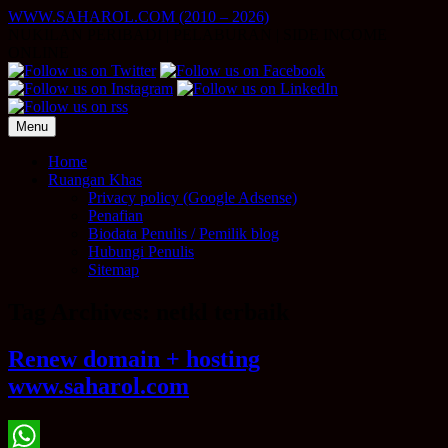
Skip
WWW.SAHAROL.COM (2010 – 2026)
to
NUKILAN PERIBADI | PELABURAN | SIDE INCOME
content
ONLINE
Menu
Home
Ruangan Khas
Privacy policy (Google Adsense)
Penafian
Biodata Penulis / Pemilik blog
Hubungi Penulis
Sitemap
Tag Archives:
netkl terbaik
Renew domain + hosting
www.saharol.com