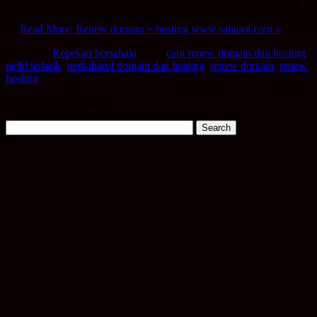
selesaikan. Memang terbaik dari ladang kurma. Pasal apa kurma?
Suka hati aku, blog aku. ;D Kepada duit RM100.00 selamat tinggal.
…
Read More: Renew domain + hosting www.saharol.com »
Category:
Repekan bersahaja
Tags:
cara renew domain dan hosting
,
netkl terbaik
,
perbaharui domain dan hosting
,
renew domain
,
renew
hosting
Cari apa tu? Taip sini!