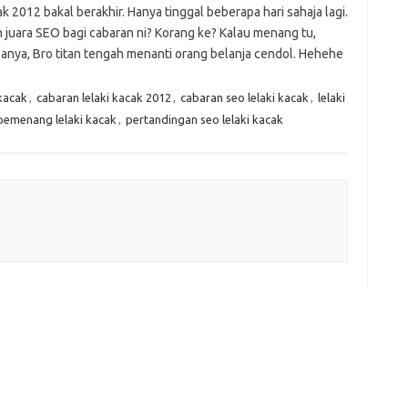
k 2012 bakal berakhir. Hanya tinggal beberapa hari sahaja lagi.
er
C
e
k
t
ar
 juara SEO bagi cabaran ni? Korang ke? Kalau menang tu,
h
e
e
sanya, Bro titan tengah menanti orang belanja cendol. Hehehe
at
dI
 kacak
,
cabaran lelaki kacak 2012
,
cabaran seo lelaki kacak
,
lelaki
n
pemenang lelaki kacak
,
pertandingan seo lelaki kacak