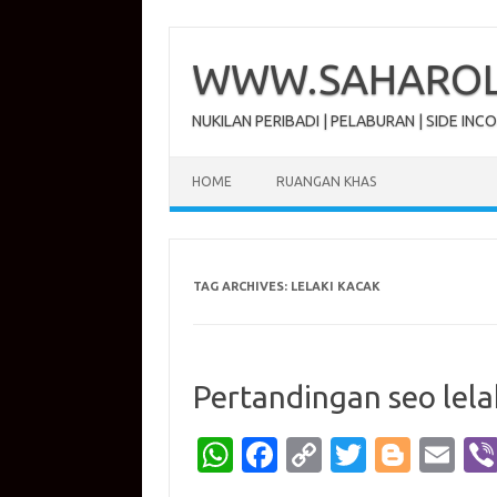
Skip
to
content
WWW.SAHAROL.
NUKILAN PERIBADI | PELABURAN | SIDE INC
HOME
RUANGAN KHAS
TAG ARCHIVES:
LELAKI KACAK
Pertandingan seo lela
W
Fa
C
T
Bl
E
h
c
o
w
o
m