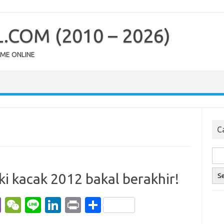
COM (2010 – 2026)
OME ONLINE
Ca
ki kacak 2012 bakal berakhir!
Vi
W
Li
Li
Pr
S
b
e
n
n
in
h