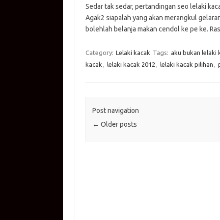
Sedar tak sedar, pertandingan seo lelaki kaca
at
e
p
it
g
ail
Agak2 siapalah yang akan merangkul gelaran
s
b
y
te
g
bolehlah belanja makan cendol ke pe ke. Ra
A
o
Li
r
er
Category:
Lelaki kacak
Tags:
aku bukan lelaki
p
o
n
kacak
,
lelaki kacak 2012
,
lelaki kacak pilihan
,
p
k
k
Post navigation
←
Older posts