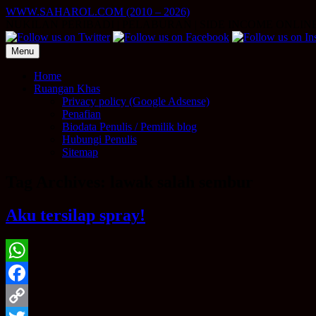
Skip
WWW.SAHAROL.COM (2010 – 2026)
to
NUKILAN PERIBADI | PELABURAN | SIDE INCOME ONLIN
content
Menu
Home
Ruangan Khas
Privacy policy (Google Adsense)
Penafian
Biodata Penulis / Pemilik blog
Hubungi Penulis
Sitemap
Tag Archives:
lawak salah sembur
Aku tersilap spray!
WhatsApp
Facebook