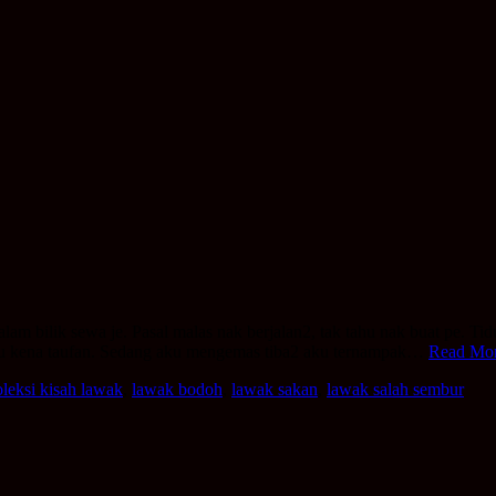
am bilik sewa je. Pasal malas nak berjalan2, tak tahu nak buat pe. Tid
baru kena taufan. Sedang aku mengemas tiba2 aku ternampak…
Read More
oleksi kisah lawak
,
lawak bodoh
,
lawak sakan
,
lawak salah sembur