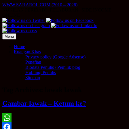
Skip
WWW.SAHAROL.COM (2010 – 2026)
to
NUKILAN PERIBADI | PELABURAN | SIDE INCOME
content
ONLINE
Menu
Home
Ruangan Khas
Privacy policy (Google Adsense)
Penafian
Biodata Penulis / Pemilik blog
Hubungi Penulis
Sitemap
Tag Archives:
lawak lawak
Gambar lawak – Ketum ke?
WhatsApp