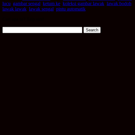
lucu
,
gambar sengal
,
ketum ke
,
koleksi gambar lawak
,
lawak bodoh
,
lawak lawak
,
lawak sengal
,
pintu automatik
Cari apa tu? Taip sini!