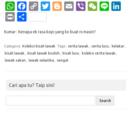
W
Fa
C
T
Bl
E
Vi
W
Li
Li
h
c
o
w
o
m
b
e
n
n
Pr
S
at
e
p
it
g
ail
er
C
e
k
in
h
s
b
y
te
g
h
e
Kumar : Kenapa ek rasa kopi yang ko buat ni masin?
t
ar
A
o
Li
r
er
at
dI
e
Category:
Koleksi kisah lawak
Tags:
cerita lawak
,
cerita lucu
,
kelakar
,
p
o
n
n
kisah lawak
,
kisah lawak bodoh
,
kisah lucu
,
koleksi cerita lawak
,
p
k
k
lawak sakan
,
lawak selamba
,
sengal
Cari apa tu? Taip sini!