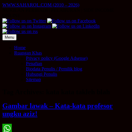
Skip
WWW.SAHAROL.COM (2010 – 2026)
to
NUKILAN PERIBADI | PELABURAN | SIDE INCOME
content
ONLINE
Menu
Home
Ruangan Khas
Privacy policy (Google Adsense)
Penafian
Biodata Penulis / Pemilik blog
Hubungi Penulis
Sitemap
Tag Archives:
kata kata takleh blah
Gambar lawak – Kata-kata profesor
ungku aziz!