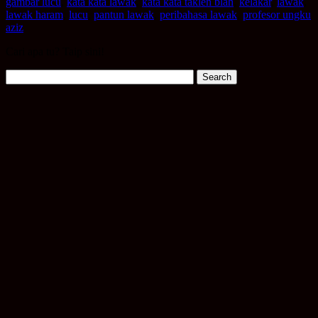
gambar lucu
,
kata kata lawak
,
kata kata takleh blah
,
kelakar
,
lawak
,
lawak haram
,
lucu
,
pantun lawak
,
peribahasa lawak
,
profesor ungku
aziz
Cari apa tu? Taip sini!