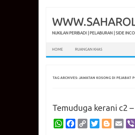
Skip
to
content
WWW.SAHAROL.
NUKILAN PERIBADI | PELABURAN | SIDE INC
HOME
RUANGAN KHAS
TAG ARCHIVES:
JAWATAN KOSONG DI PEJABAT P
Temuduga kerani c2 –
W
Fa
C
T
Bl
E
h
c
o
w
o
m