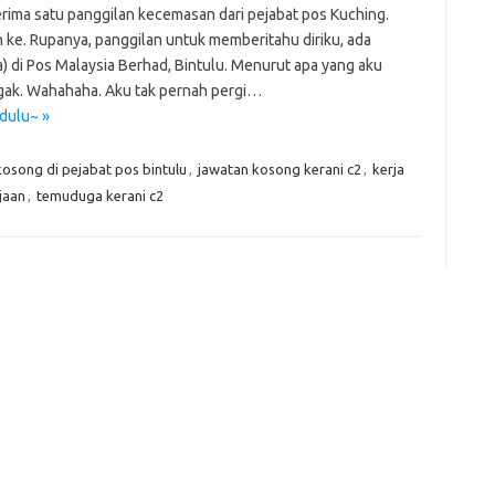
erima satu panggilan kecemasan dari pejabat pos Kuching.
er
C
e
k
t
ar
n ke. Rupanya, panggilan untuk memberitahu diriku, ada
h
e
e
) di Pos Malaysia Berhad, Bintulu. Menurut apa yang aku
at
dI
u gak. Wahahaha. Aku tak pernah pergi…
dulu~ »
n
osong di pejabat pos bintulu
,
jawatan kosong kerani c2
,
kerja
jaan
,
temuduga kerani c2