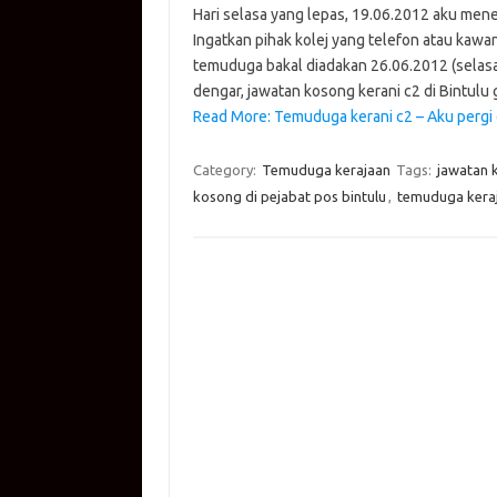
Hari selasa yang lepas, 19.06.2012 aku men
at
e
p
it
g
ail
Ingatkan pihak kolej yang telefon atau kawa
s
b
y
te
g
temuduga bakal diadakan 26.06.2012 (selasa
A
o
Li
r
er
dengar, jawatan kosong kerani c2 di Bintul
Read More: Temuduga kerani c2 – Aku pergi 
p
o
n
p
k
k
Category:
Temuduga kerajaan
Tags:
jawatan k
kosong di pejabat pos bintulu
,
temuduga kera