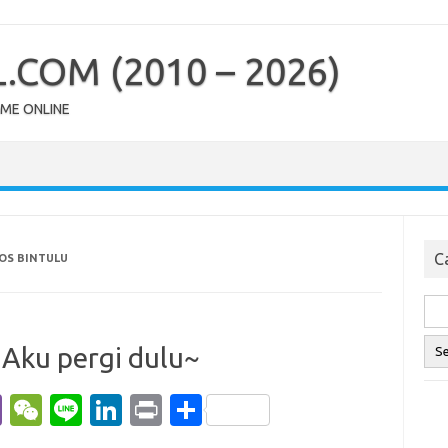
COM (2010 – 2026)
OME ONLINE
Ca
OS BINTULU
 Aku pergi dulu~
Vi
W
Li
Li
Pr
S
b
e
n
n
in
h